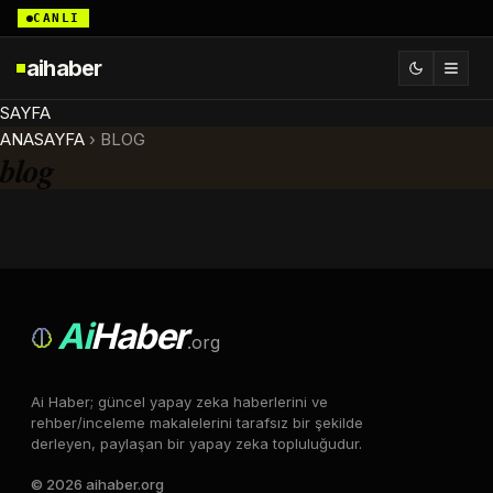
CANLI
aihaber
SAYFA
ANASAYFA
›
BLOG
blog
Ai
Haber
.org
Ai Haber; güncel yapay zeka haberlerini ve
rehber/inceleme makalelerini tarafsız bir şekilde
derleyen, paylaşan bir yapay zeka topluluğudur.
© 2026 aihaber.org