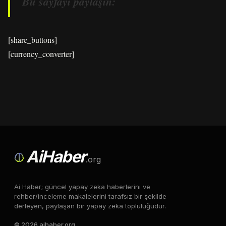
Bu sayfayı paylaşın:
[share_buttons]
[currency_converter]
Ai
Haber
.org
Ai Haber; güncel yapay zeka haberlerini ve
rehber/inceleme makalelerini tarafsız bir şekilde
derleyen, paylaşan bir yapay zeka topluluğudur.
© 2026 aihaber.org