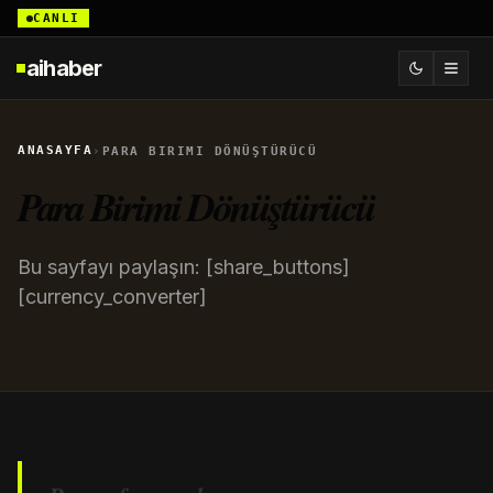
CANLI
aihaber
ANASAYFA
›
PARA BIRIMI DÖNÜŞTÜRÜCÜ
Para Birimi Dönüştürücü
Bu sayfayı paylaşın: [share_buttons]
[currency_converter]