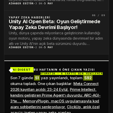
AIHABER EDITÖR
·
3 DK
·
5 MAY
müşteri…
06 / 89
YAPAY ZEKA HABERLERI
Unity AI Open Beta: Oyun Geliştirmede
Yapay Zeka Devrimi Başlıyor!
Unity, dünya çapında milyonlarca geliştiricinin kullandığı
oyun motoru, yapay zeka dünyasında devrimsel bir adım
attı ve Unity AI‘nin açık beta sürümünü duyurdu.…
AIHABER EDITÖR
·
2 DK
·
5 MAY
AI DIGEST
BU HAFTANIN 4 ÖNE ÇIKAN YAZISI
OTOMATİK · 6 SAATTE BİR YENİLENİR
Son 7 günde
51
yazı yayınlandı, toplam
592
okuma topladı. Öne çıkan başlıklar:
Meta Connect
2026 kayıtları açıldı: 23-24 Eylül
,
Prime Intellect,
kendini geliştiren Prime Agent’ı duyurdu: ARC-AGI-
3’te…
,
MemoryPlugin, macOS uygulamasıyla kod
ajanı sohbetlerini senkronluyor
,
ClickUp, anlık özel
arayüz üreten yapay zeka ajanları…
.