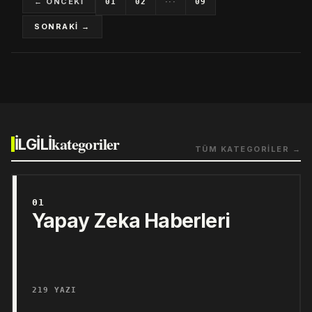
← ÖNCEKİ
···
01
02
09
SONRAKİ →
kategoriler
İLGİLİ
TÜM KATEGORİLER →
01
Yapay Zeka Haberleri
219 YAZI