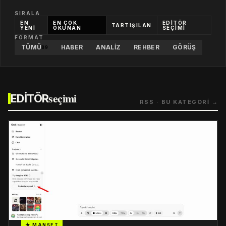
SIRALA
EN
EN ÇOK
EDİTÖR
TARTIŞILAN
YENİ
OKUNAN
SEÇİMİ
FORMAT
TÜMÜ
HABER
ANALIZ
REHBER
GÖRÜŞ
89
seçimi
EDİTÖR
RSS · BU KATEGORİ →
★ MANŞET