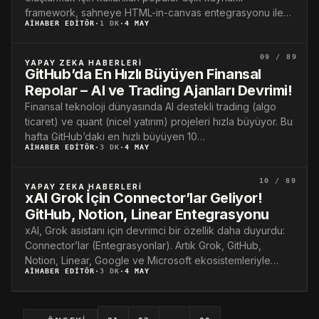
framework, sahneye HTML-in-canvas entegrasyonu ile
AIHABER EDITÖR
·
1 DK
·
4 MAY
devrimsel bir güncelleme getirdi. Bu…
09 / 89
YAPAY ZEKA HABERLERI
GitHub’da En Hızlı Büyüyen Finansal
Repolar – AI ve Trading Ajanları Devrimi!
Finansal teknoloji dünyasında AI destekli trading (algo
ticaret) ve quant (nicel yatırım) projeleri hızla büyüyor. Bu
hafta GitHub’daki en hızlı büyüyen 10…
AIHABER EDITÖR
·
3 DK
·
4 MAY
10 / 89
YAPAY ZEKA HABERLERI
xAI Grok İçin Connector’lar Geliyor!
GitHub, Notion, Linear Entegrasyonu
xAI, Grok asistanı için devrimci bir özellik daha duyurdu:
Connector’lar (Entegrasyonlar). Artık Grok, GitHub,
Notion, Linear, Google ve Microsoft ekosistemleriyle
AIHABER EDITÖR
·
3 DK
·
4 MAY
doğrudan iletişim…