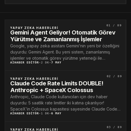
01 / 89
YAPAY ZEKA HABERLERI
Gemini Agent Geliyor! Otomatik Görev
Yürütme ve Zamanlanmış İşlemler
Google, yapay zeka asistanı Gemini‘nin yeni bir özelliğini
duyurdu: Gemini Agent. Bu yeni sistem, zamanlanmış
işlemler ve otomatik görev yürütme yeteneği ile…
AIHABER EDITÖR
·
2 DK
·
7 MAY
02 / 89
YAPAY ZEKA HABERLERI
Claude Code Rate Limits DOUBLE!
Anthropic + SpaceX Colossus
Anthropic, Claude Code kullanıcıları için dev haber
duyurdu: 5 saatlik rate limitler iki katına çıkarılıyor!
SpaceX’in Colossus kapasitesi sayesinde Claude Code
AIHABER EDITÖR
·
1 DK
·
6 MAY
artık…
03 / 89
YAPAY ZEKA HABERLERI