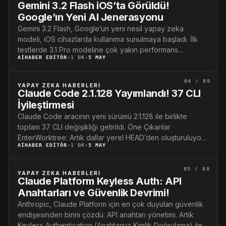
Gemini 3.2 Flash iOS’ta Görüldü!
Google’ın Yeni AI Jenerasyonu
Gemini 3.2 Flash, Google’un yeni nesil yapay zeka
modeli, iOS cihazlarda kullanıma sunulmaya başladı. İlk
testlerde 3.1 Pro modeline çok yakın performans…
AIHABER EDITÖR
·
1 DK
·
5 MAY
04 / 89
YAPAY ZEKA HABERLERI
Claude Code 2.1.128 Yayımlandı! 37 CLI
İyileştirmesi
Claude Code aracının yeni sürümü 2.1.128 ile birlikte
toplam 37 CLI değişikliği getirildi. Öne Çıkanlar
EnterWorktree: Artık dallar yerel HEAD’den oluşturuluyor,
AIHABER EDITÖR
·
1 DK
·
5 MAY
unpushed…
05 / 89
YAPAY ZEKA HABERLERI
Claude Platform Keyless Auth: API
Anahtarları ve Güvenlik Devrimi!
Anthropic, Claude Platform için en çok duyulan güvenlik
endişesinden birini çözdü: API anahtarı yönetimi. Artık
Keyless Authentication (Anahtarsız Kimlik Doğrulama) ile