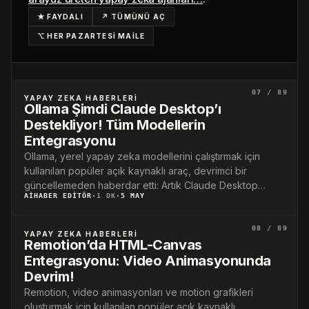
★ FAYDALI
↗ TÜMÜNÜ AÇ
⌥ HER PAZARTESİ MAİLE
07 / 89
YAPAY ZEKA HABERLERI
Ollama Şimdi Claude Desktop’ı
Destekliyor! Tüm Modellerin
Entegrasyonu
Ollama, yerel yapay zeka modellerini çalıştırmak için
kullanılan popüler açık kaynaklı araç, devrimci bir
güncellemeden haberdar etti: Artık Claude Desktop
AIHABER EDITÖR
·
1 DK
·
5 MAY
entegrasyonu destekleniyor!…
08 / 89
YAPAY ZEKA HABERLERI
Remotion’da HTML-Canvas
Entegrasyonu: Video Animasyonunda
Devrim!
Remotion, video animasyonları ve motion grafikleri
oluşturmak için kullanılan popüler açık kaynaklı