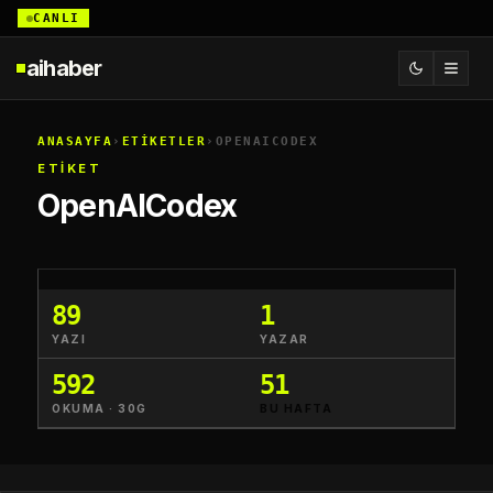
CANLI
aihaber
ANASAYFA
›
ETİKETLER
›
OPENAICODEX
ETİKET
OpenAICodex
89
1
YAZI
YAZAR
592
51
OKUMA · 30G
BU HAFTA