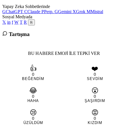
Yapay Zeka Sohbetlerinde
G
ChatGPT
C
Claude
P
Perp.
G
Gemini
X
Grok
M
Mistral
Sosyal Medyada
𝕏
in
f
W
T
R
⎘
Tartışma
BU HABERE EMOJI ILE TEPKI VER
👍
❤️
0
0
BEĞENDIM
SEVDIM
😂
😮
0
0
HAHA
ŞAŞIRDIM
😢
😡
0
0
ÜZÜLDÜM
KIZDIM