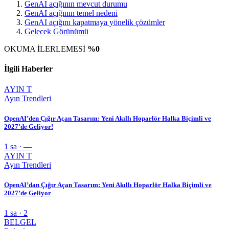
GenAI açığının mevcut durumu
GenAI açığının temel nedeni
GenAI açığını kapatmaya yönelik çözümler
Gelecek Görünümü
OKUMA İLERLEMESİ
%0
İlgili Haberler
AYIN T
Ayın Trendleri
OpenAI’den Çığır Açan Tasarım: Yeni Akıllı Hoparlör Halka Biçimli ve
2027’de Geliyor!
1 sa · —
AYIN T
Ayın Trendleri
OpenAI’dan Çığır Açan Tasarım: Yeni Akıllı Hoparlör Halka Biçimli ve
2027’de Geliyor
1 sa · 2
BELGEL