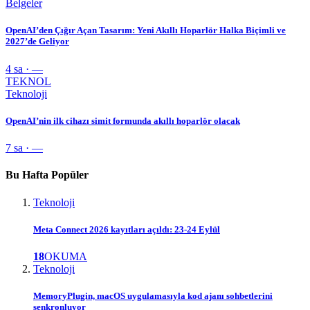
Belgeler
OpenAI’den Çığır Açan Tasarım: Yeni Akıllı Hoparlör Halka Biçimli ve
2027’de Geliyor
4 sa · —
TEKNOL
Teknoloji
OpenAI’nin ilk cihazı simit formunda akıllı hoparlör olacak
7 sa · —
Bu Hafta Popüler
Teknoloji
Meta Connect 2026 kayıtları açıldı: 23-24 Eylül
18
OKUMA
Teknoloji
MemoryPlugin, macOS uygulamasıyla kod ajanı sohbetlerini
senkronluyor