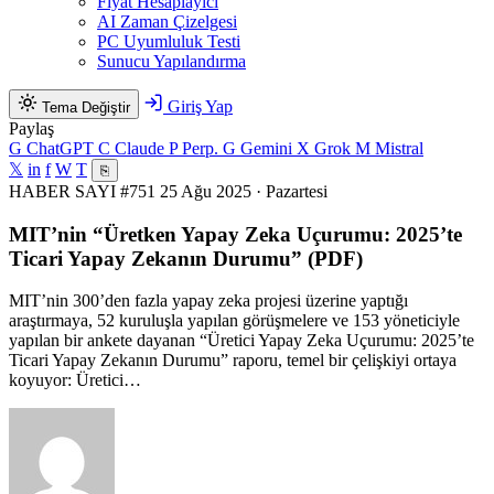
Fiyat Hesaplayıcı
AI Zaman Çizelgesi
PC Uyumluluk Testi
Sunucu Yapılandırma
Giriş Yap
Tema Değiştir
Paylaş
G
ChatGPT
C
Claude
P
Perp.
G
Gemini
X
Grok
M
Mistral
𝕏
in
f
W
T
⎘
HABER
SAYI #751
25 Ağu 2025 · Pazartesi
MIT’nin “Üretken Yapay Zeka Uçurumu: 2025’te
Ticari Yapay Zekanın Durumu” (PDF)
MIT’nin 300’den fazla yapay zeka projesi üzerine yaptığı
araştırmaya, 52 kuruluşla yapılan görüşmelere ve 153 yöneticiyle
yapılan bir ankete dayanan “Üretici Yapay Zeka Uçurumu: 2025’te
Ticari Yapay Zekanın Durumu” raporu, temel bir çelişkiyi ortaya
koyuyor: Üretici…