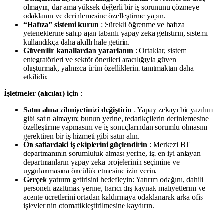
olmayın, dar ama yüksek değerli bir iş sorununu çözmeye
odaklanın ve derinlemesine özelleştirme yapın.
“Hafıza” sistemi kurun
: Sürekli öğrenme ve hafıza
yeteneklerine sahip ajan tabanlı yapay zeka geliştirin, sistemi
kullandıkça daha akıllı hale getirin.
Güvenilir kanallardan yararlanın
: Ortaklar, sistem
entegratörleri ve sektör önerileri aracılığıyla güven
oluşturmak, yalnızca ürün özelliklerini tanıtmaktan daha
etkilidir.
İşletmeler (alıcılar) için
:
Satın alma zihniyetinizi değiştirin
: Yapay zekayı bir yazılım
gibi satın almayın; bunun yerine, tedarikçilerin derinlemesine
özelleştirme yapmasını ve iş sonuçlarından sorumlu olmasını
gerektiren bir iş hizmeti gibi satın alın.
Ön saflardaki iş ekiplerini güçlendirin
: Merkezi BT
departmanının sorumluluk alması yerine, işi en iyi anlayan
departmanların yapay zeka projelerinin seçimine ve
uygulanmasına öncülük etmesine izin verin.
Gerçek
yatırım getirisini hedefleyin: Yatırım odağını, dahili
personeli azaltmak yerine, harici dış kaynak maliyetlerini ve
acente ücretlerini ortadan kaldırmaya odaklanarak arka ofis
işlevlerinin otomatikleştirilmesine kaydırın.