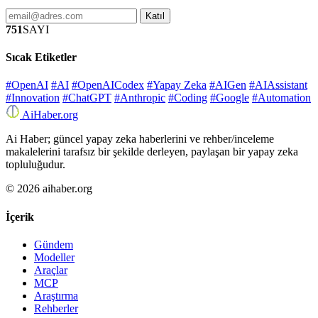
Katıl
751
SAYI
Sıcak Etiketler
#OpenAI
#AI
#OpenAICodex
#Yapay Zeka
#AIGen
#AIAssistant
#Innovation
#ChatGPT
#Anthropic
#Coding
#Google
#Automation
Ai
Haber
.org
Ai Haber; güncel yapay zeka haberlerini ve rehber/inceleme
makalelerini tarafsız bir şekilde derleyen, paylaşan bir yapay zeka
topluluğudur.
© 2026 aihaber.org
İçerik
Gündem
Modeller
Araçlar
MCP
Araştırma
Rehberler