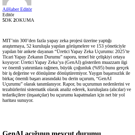
AiHaber Editör
Editör
5
DK
2
OKUMA
MIT’nin 300’den fazla yapay zeka projesi üzerine yaptığı
araştırmaya, 52 kuruluşla yapılan görüşmelere ve 153 yöneticiyle
yapılan bir ankete dayanan “Üretici Yapay Zeka Uçurumu: 2025’te
Ticari Yapay Zekanın Durumu” raporu, temel bir çelişkiyi ortaya
koyuyor: Üretici Yapay Zeka’ya (GenAI) gösterilen muazzam ilgi
ve önemli yatırımlara rağmen, büyük çoğunluk (%95) bunu gerçek
bir iş değerine ve dönüşüme dönüştüremiyor. Yaygın başarısızlık ile
birkaç önemli başarı arasındaki bu derin uçurum, “GenAI
Uçurumu” olarak tanımlanıyor. Rapor, bu uçurumun nedenlerini ve
tezahürlerini sistematik olarak analiz ederek, kuruluşlara (alıcılar) ve
tedarikçilere (inşaatçılar) bu uçurumu kapatmaları için net bir yol
haritası sunuyor.
GenAI açığının mevcut durumu