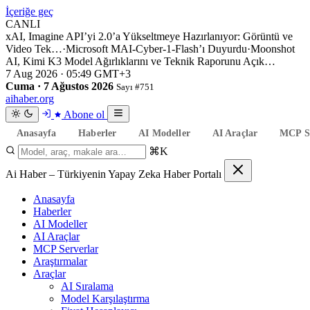
İçeriğe geç
CANLI
xAI, Imagine API’yi 2.0’a Yükseltmeye Hazırlanıyor: Görüntü ve
Video Tek…
·
Microsoft MAI-Cyber-1-Flash’ı Duyurdu
·
Moonshot
AI, Kimi K3 Model Ağırlıklarını ve Teknik Raporunu Açık…
7 Aug 2026 · 05:49 GMT+3
Cuma · 7 Ağustos 2026
Sayı #751
aihaber
.org
Abone ol
Anasayfa
Haberler
AI Modeller
AI Araçlar
MCP Se
⌘K
Ai Haber – Türkiyenin Yapay Zeka Haber Portalı
Anasayfa
Haberler
AI Modeller
AI Araçlar
MCP Serverlar
Araştırmalar
Araçlar
AI Sıralama
Model Karşılaştırma