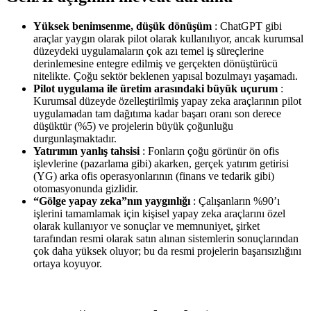
Yüksek benimsenme, düşük dönüşüm
: ChatGPT gibi
araçlar yaygın olarak pilot olarak kullanılıyor, ancak kurumsal
düzeydeki uygulamaların çok azı temel iş süreçlerine
derinlemesine entegre edilmiş ve gerçekten dönüştürücü
nitelikte. Çoğu sektör beklenen yapısal bozulmayı yaşamadı.
Pilot uygulama ile üretim arasındaki büyük uçurum
:
Kurumsal düzeyde özelleştirilmiş yapay zeka araçlarının pilot
uygulamadan tam dağıtıma kadar başarı oranı son derece
düşüktür (%5) ve projelerin büyük çoğunluğu
durgunlaşmaktadır.
Yatırımın yanlış tahsisi
: Fonların çoğu görünür ön ofis
işlevlerine (pazarlama gibi) akarken, gerçek yatırım getirisi
(YG) arka ofis operasyonlarının (finans ve tedarik gibi)
otomasyonunda gizlidir.
“Gölge yapay zeka”nın yaygınlığı
: Çalışanların %90’ı
işlerini tamamlamak için kişisel yapay zeka araçlarını özel
olarak kullanıyor ve sonuçlar ve memnuniyet, şirket
tarafından resmi olarak satın alınan sistemlerin sonuçlarından
çok daha yüksek oluyor; bu da resmi projelerin başarısızlığını
ortaya koyuyor.