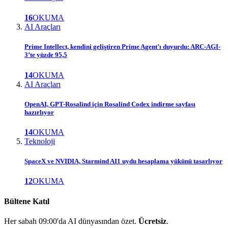
16
OKUMA
AI Araçları
Prime Intellect, kendini geliştiren Prime Agent’ı duyurdu: ARC-AGI-
3’te yüzde 95,5
14
OKUMA
AI Araçları
OpenAI, GPT-Rosalind için Rosalind Codex indirme sayfası
hazırlıyor
14
OKUMA
Teknoloji
SpaceX ve NVIDIA, Starmind AI1 uydu hesaplama yükünü tasarlıyor
12
OKUMA
Bültene Katıl
Her sabah 09:00'da AI dünyasından özet.
Ücretsiz
.