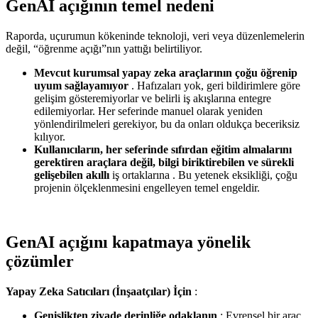
GenAI açığının
temel nedeni
Raporda, uçurumun kökeninde teknoloji, veri veya düzenlemelerin
değil, “öğrenme açığı”nın yattığı belirtiliyor.
Mevcut kurumsal yapay zeka araçlarının çoğu öğrenip
uyum sağlayamıyor
. Hafızaları yok, geri bildirimlere göre
gelişim gösteremiyorlar ve belirli iş akışlarına entegre
edilemiyorlar. Her seferinde manuel olarak yeniden
yönlendirilmeleri gerekiyor, bu da onları oldukça beceriksiz
kılıyor.
Kullanıcıların, her seferinde sıfırdan eğitim almalarını
gerektiren araçlara değil, bilgi biriktirebilen ve sürekli
gelişebilen akıllı
iş ortaklarına . Bu yetenek eksikliği, çoğu
projenin ölçeklenmesini engelleyen temel engeldir.
GenAI açığını kapatmaya yönelik
çözümler
Yapay Zeka Satıcıları (İnşaatçılar) İçin
:
Genişlikten ziyade derinliğe odaklanın
: Evrensel bir araç