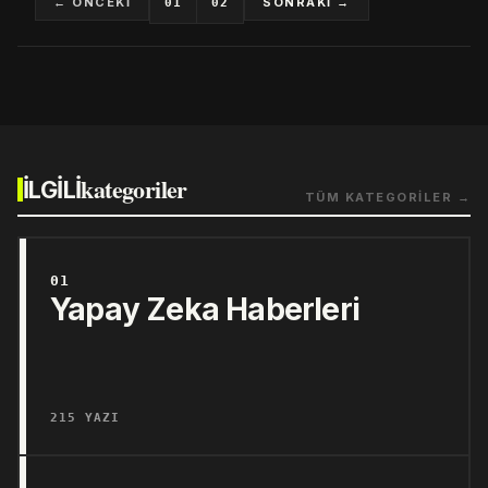
← ÖNCEKİ
SONRAKİ →
01
02
kategoriler
İLGİLİ
TÜM KATEGORİLER →
01
Yapay Zeka Haberleri
215 YAZI