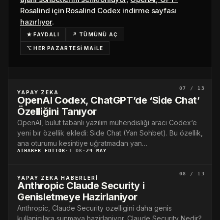
Rosalind için Rosalind Codex indirme sayfası
hazırlıyor
.
★ FAYDALI
↗ TÜMÜNÜ AÇ
⌥ HER PAZARTESİ MAİLE
07 / 13
YAPAY ZEKA
OpenAI Codex, ChatGPT’de ‘Side Chat’
Özelliğini Tanıyor
OpenAI, bulut tabanlı yazılım mühendisliği aracı Codex‘e
yeni bir özellik ekledi: Side Chat (Yan Sohbet). Bu özellik,
ana oturumu kesintiye uğratmadan yan…
AIHABER EDITÖR
·
1 DK
·
29 MAY
08 / 13
YAPAY ZEKA HABERLERI
Anthropic Claude Security i
Genisletmeye Hazirlaniyor
Anthropic, Claude Security ozelligini daha genis
kullanicilara sunmaya hazirlaniyor. Claude Security Nedir?