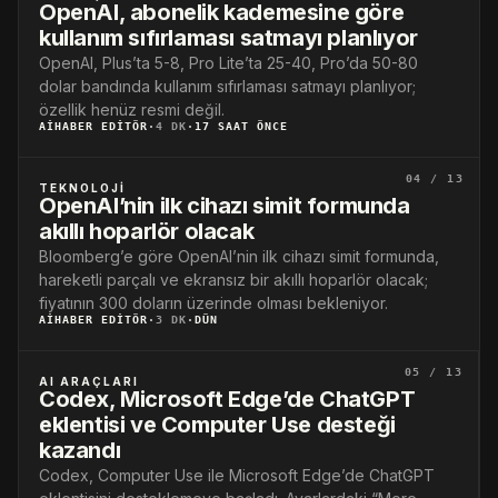
OpenAI, abonelik kademesine göre
kullanım sıfırlaması satmayı planlıyor
OpenAI, Plus’ta 5-8, Pro Lite’ta 25-40, Pro’da 50-80
dolar bandında kullanım sıfırlaması satmayı planlıyor;
özellik henüz resmi değil.
AIHABER EDITÖR
·
4 DK
·
17 SAAT ÖNCE
04 / 13
TEKNOLOJI
OpenAI’nin ilk cihazı simit formunda
akıllı hoparlör olacak
Bloomberg’e göre OpenAI’nin ilk cihazı simit formunda,
hareketli parçalı ve ekransız bir akıllı hoparlör olacak;
fiyatının 300 doların üzerinde olması bekleniyor.
AIHABER EDITÖR
·
3 DK
·
DÜN
05 / 13
AI ARAÇLARI
Codex, Microsoft Edge’de ChatGPT
eklentisi ve Computer Use desteği
kazandı
Codex, Computer Use ile Microsoft Edge’de ChatGPT