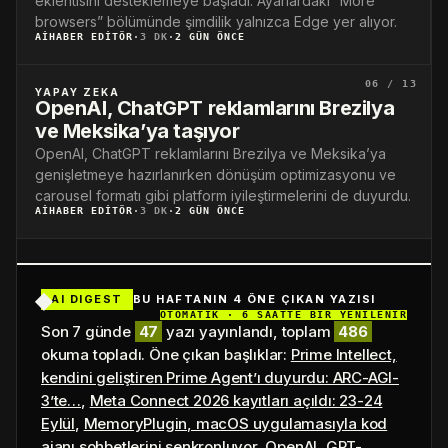
eklentisini desteklemeye başladı. Ayarlardaki “More
browsers” bölümünde şimdilik yalnızca Edge yer alıyor.
AIHABER EDITÖR
·
3 DK
·
2 GÜN ÖNCE
06 / 13
YAPAY ZEKA
OpenAI, ChatGPT reklamlarını Brezilya
ve Meksika’ya taşıyor
OpenAI, ChatGPT reklamlarını Brezilya ve Meksika’ya
genişletmeye hazırlanırken dönüşüm optimizasyonu ve
carousel formatı gibi platform iyileştirmelerini de duyurdu.
AIHABER EDITÖR
·
3 DK
·
2 GÜN ÖNCE
AI DIGEST
BU HAFTANIN 4 ÖNE ÇIKAN YAZISI
OTOMATİK · 6 SAATTE BİR YENİLENİR
Son 7 günde
47
yazı yayınlandı, toplam
486
okuma topladı. Öne çıkan başlıklar:
Prime Intellect,
kendini geliştiren Prime Agent’ı duyurdu: ARC-AGI-
3’te…
,
Meta Connect 2026 kayıtları açıldı: 23-24
Eylül
,
MemoryPlugin, macOS uygulamasıyla kod
ajanı sohbetlerini senkronluyor
,
OpenAI, GPT-