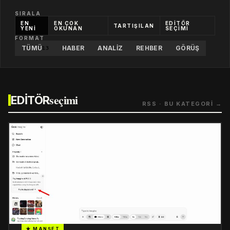
SIRALA
EN
EN ÇOK
EDİTÖR
TARTIŞILAN
YENİ
OKUNAN
SEÇİMİ
FORMAT
TÜMÜ
HABER
ANALIZ
REHBER
GÖRÜŞ
13
seçimi
EDİTÖR
RSS · BU KATEGORİ →
★ MANŞET