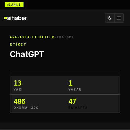
CANLI
aihaber
ANASAYFA
›
ETİKETLER
›
CHATGPT
ETİKET
ChatGPT
13
1
YAZI
YAZAR
486
47
OKUMA · 30G
BU HAFTA