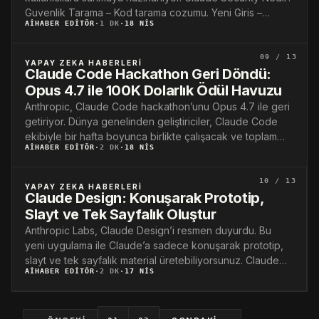
Guvenlik Tarama – Kod tarama cozumu. Yeni Giris –
AIHABER EDITÖR
·
1 DK
·
18 NIS
Claude…
09 / 13
YAPAY ZEKA HABERLERI
Claude Code Hackathon Geri Döndü:
Opus 4.7 ile 100K Dolarlık Ödül Havuzu
Anthropic, Claude Code hackathon’unu Opus 4.7 ile geri
getiriyor. Dünya genelinden geliştiriciler, Claude Code
ekibiyle bir hafta boyunca birlikte çalışacak ve toplam…
AIHABER EDITÖR
·
2 DK
·
18 NIS
10 / 13
YAPAY ZEKA HABERLERI
Claude Design: Konuşarak Prototip,
Slayt ve Tek Sayfalık Oluştur
Anthropic Labs, Claude Design’i resmen duyurdu. Bu
yeni uygulama ile Claude’a sadece konuşarak prototip,
slayt ve tek sayfalık material üretebiliyorsunuz. Claude
AIHABER EDITÖR
·
2 DK
·
17 NIS
Design…