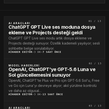
01 / 13
AI ARAÇLARI
ChatGPT GPT Live ses moduna dosya
ekleme ve Projects desteği geldi
ChatGPT GPT Live ses modu artık dosya ekleme ve
Projects desteği sunuyor. Özellik kademeli yayılıyor; sesli
sohbette belge sorulabiliyor.
AIHABER EDITÖR
·
3 DK
·
7 SAAT ÖNCE
02 / 13
MODEL HABERLERI
OpenAI, ChatGPT’ye GPT-5.6 Luna ve
Sol güncellemesini sunuyor
OpenAI, ChatGPT'te Plus ve Pro için GPT-5.6 Sol'u, Free
ve Go için Luna'yı devreye alıyor; akıl yürütme kontrolü
ve daha az olgusal…
AIHABER EDITÖR
·
3 DK
·
13 SAAT ÖNCE
03 / 13
AI ARAÇLARI