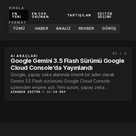
SIRALA
EN
EN ÇOK
EDİTÖR
TARTIŞILAN
YENİ
OKUNAN
SEÇİMİ
FORMAT
TÜMÜ
HABER
ANALIZ
REHBER
GÖRÜŞ
1
01 / 1
AI ARAÇLARI
Google Gemini 3.5 Flash Sürümü Google
Cloud Console’da Yayınlandı
Google, yapay zeka alanında önemli bir adım olarak
Gemini 3.5 Flash sürümünü Google Cloud Console
üzerinden erişime açtı. Yeni sürüm, yapay zeka…
AIHABER EDITÖR
·
2 DK
·
19 MAY