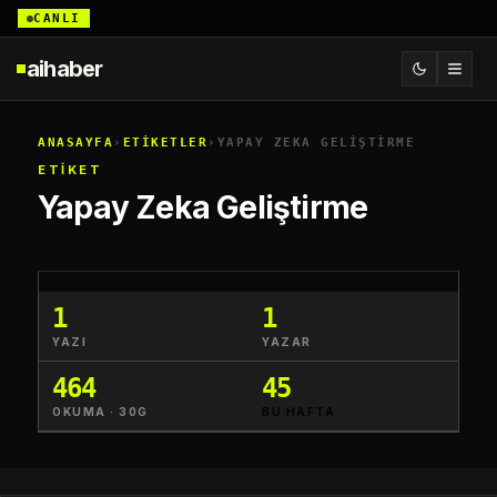
CANLI
aihaber
ANASAYFA
›
ETİKETLER
›
YAPAY ZEKA GELIŞTIRME
ETİKET
Yapay Zeka Geliştirme
1
1
YAZI
YAZAR
464
45
OKUMA · 30G
BU HAFTA