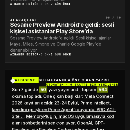
AIHABER EDITÖR
·
2 DK
·
2 GÜN ÖNCE
06 / 40
AI ARAÇLARI
Sesame Preview Android’e geldi: sesli
kişisel asistanlar Play Store’da
Sesame Preview Android'e açıldı. Sesli kişisel ajanlar
Maya, Miles, Simone ve Charlie Google Play'de
denenebiliyor.
AIHABER EDITÖR
·
3 DK
·
2 GÜN ÖNCE
AI DIGEST
BU HAFTANIN 4 ÖNE ÇIKAN YAZISI
OTOMATİK · 6 SAATTE BİR YENİLENİR
Son 7 günde
50
yazı yayınlandı, toplam
564
okuma topladı. Öne çıkan başlıklar:
Meta Connect
2026 kayıtları açıldı: 23-24 Eylül
,
Prime Intellect,
kendini geliştiren Prime Agent’ı duyurdu: ARC-AGI-
3’te…
,
MemoryPlugin, macOS uygulamasıyla kod
ajanı sohbetlerini senkronluyor
,
OpenAI, GPT-
Rosalind için Rosalind Codex indirme sayfası