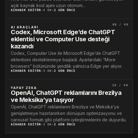
açık kaynak kod ajanı uzun otonom…
AIHABER EDITÖR
·
4 DK
·
2 GÜN ÖNCE
09 / 40
AI ARAÇLARI
Codex, Microsoft Edge’de ChatGPT
eklentisi ve Computer Use desteği
kazandı
Codex, Computer Use ile Microsoft Edge’de ChatGPT
eklentisini desteklemeye başladı. Ayarlardaki “More
browsers” bölümünde şimdilik yalnızca Edge yer alıyor.
AIHABER EDITÖR
·
3 DK
·
2 GÜN ÖNCE
10 / 40
YAPAY ZEKA
OpenAI, ChatGPT reklamlarını Brezilya
ve Meksika’ya taşıyor
OpenAI, ChatGPT reklamlarını Brezilya ve Meksika’ya
genişletmeye hazırlanırken dönüşüm optimizasyonu ve
carousel formatı gibi platform iyileştirmelerini de duyurdu.
AIHABER EDITÖR
·
3 DK
·
2 GÜN ÖNCE