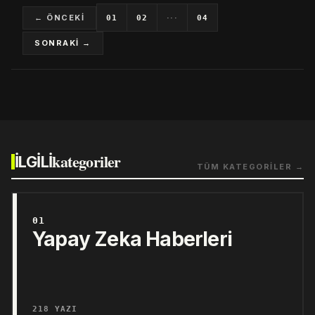
← ÖNCEKİ
···
01
02
04
SONRAKİ →
kategoriler
İLGİLİ
TÜM KATEGORİLER →
01
Yapay Zeka Haberleri
218 YAZI