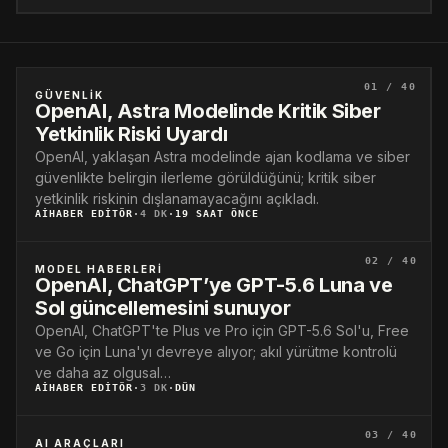
01 / 40
GÜVENLIK
OpenAI, Astra Modelinde Kritik Siber
Yetkinlik Riski Uyardı
OpenAI, yaklaşan Astra modelinde ajan kodlama ve siber
güvenlikte belirgin ilerleme görüldüğünü; kritik siber
yetkinlik riskinin dışlanamayacağını açıkladı.
AIHABER EDITÖR
·
4 DK
·
19 SAAT ÖNCE
02 / 40
MODEL HABERLERI
OpenAI, ChatGPT’ye GPT-5.6 Luna ve
Sol güncellemesini sunuyor
OpenAI, ChatGPT'te Plus ve Pro için GPT-5.6 Sol'u, Free
ve Go için Luna'yı devreye alıyor; akıl yürütme kontrolü
ve daha az olgusal…
AIHABER EDITÖR
·
3 DK
·
DÜN
03 / 40
AI ARAÇLARI