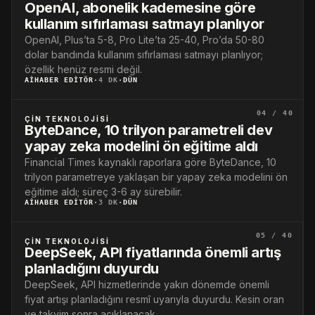
OpenAI, abonelik kademesine göre
kullanım sıfırlaması satmayı planlıyor
OpenAI, Plus’ta 5-8, Pro Lite’ta 25-40, Pro’da 50-80
dolar bandında kullanım sıfırlaması satmayı planlıyor;
özellik henüz resmi değil.
AIHABER EDITÖR
·
4 DK
·
DÜN
04 / 40
ÇIN TEKNOLOJISI
ByteDance, 10 trilyon parametreli dev
yapay zeka modelini ön eğitime aldı
Financial Times kaynaklı raporlara göre ByteDance, 10
trilyon parametreye yaklaşan bir yapay zeka modelini ön
eğitime aldı; süreç 3-6 ay sürebilir.
AIHABER EDITÖR
·
3 DK
·
DÜN
05 / 40
ÇIN TEKNOLOJISI
DeepSeek, API fiyatlarında önemli artış
planladığını duyurdu
DeepSeek, API hizmetlerinde yakın dönemde önemli
fiyat artışı planladığını resmî uyarıyla duyurdu. Kesin oran
ve takvim sonra açıklanacak.