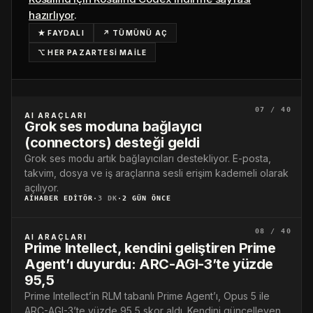
hazırlıyor
.
★ FAYDALI
↗ TÜMÜNÜ AÇ
⌥ HER PAZARTESİ MAİLE
07 / 40
AI ARAÇLARI
Grok ses moduna bağlayıcı
(connectors) desteği geldi
Grok ses modu artık bağlayıcıları destekliyor. E-posta,
takvim, dosya ve iş araçlarına sesli erişim kademeli olarak
açılıyor.
AIHABER EDITÖR
·
3 DK
·
2 GÜN ÖNCE
08 / 40
AI ARAÇLARI
Prime Intellect, kendini geliştiren Prime
Agent’ı duyurdu: ARC-AGI-3’te yüzde
95,5
Prime Intellect’in RLM tabanlı Prime Agent’ı, Opus 5 ile
ARC-AGI-3’te yüzde 95,5 skor aldı. Kendini güncelleyen