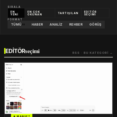
SIRALA
EN
EN ÇOK
EDİTÖR
TARTIŞILAN
YENİ
OKUNAN
SEÇİMİ
FORMAT
TÜMÜ
HABER
ANALIZ
REHBER
GÖRÜŞ
40
seçimi
EDİTÖR
RSS · BU KATEGORİ →
★ MANŞET