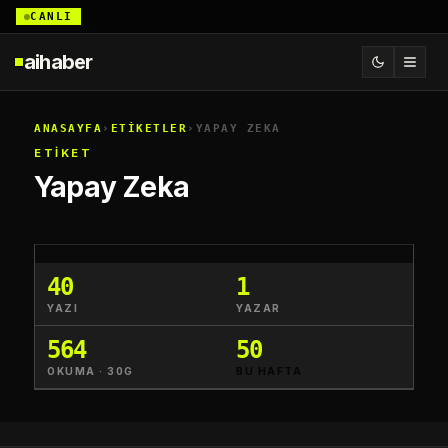
CANLI
aihaber
ANASAYFA
›
ETİKETLER
›
YAPAY ZEKA
ETİKET
Yapay Zeka
40
1
YAZI
YAZAR
564
50
OKUMA · 30G
BU HAFTA