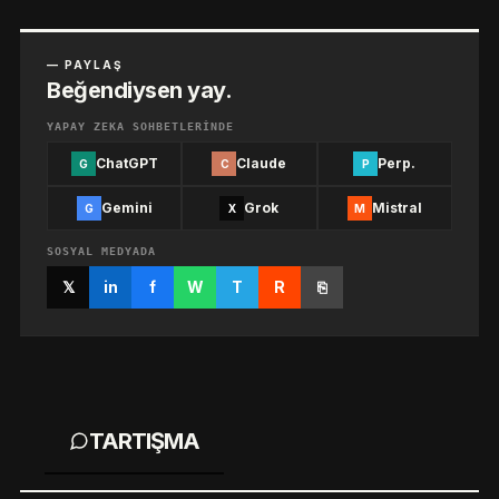
— PAYLAŞ
Beğendiysen yay.
YAPAY ZEKA SOHBETLERINDE
ChatGPT
Claude
Perp.
G
C
P
Gemini
Grok
Mistral
G
X
M
SOSYAL MEDYADA
𝕏
in
f
W
T
R
⎘
TARTIŞMA