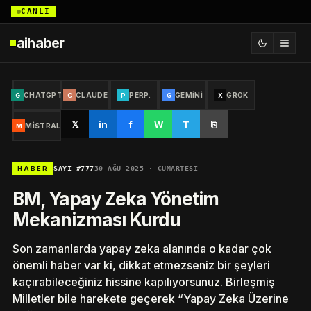
CANLI
aihaber
CHATGPT
CLAUDE
PERP.
GEMINI
GROK
G
C
P
G
X
𝕏
in
f
W
T
⎘
MISTRAL
M
SAYI #777
30 AĞU 2025 · CUMARTESI
HABER
BM, Yapay Zeka Yönetim
Mekanizması Kurdu
Son zamanlarda yapay zeka alanında o kadar çok
önemli haber var ki, dikkat etmezseniz bir şeyleri
kaçırabileceğiniz hissine kapılıyorsunuz. Birleşmiş
Milletler bile harekete geçerek “Yapay Zeka Üzerine