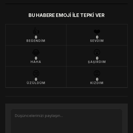
BU HABERE EMOJI ILE TEPKI VER
👍
❤️
0
0
BEĞENDIM
SEVDIM
😂
😮
0
0
HAHA
ŞAŞIRDIM
😢
😡
0
0
ÜZÜLDÜM
KIZDIM