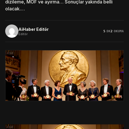
dizileme, MOF ve ayırma… Sonuçlar yakında belli
olacak.…
AiHaber Editör
5
DK
2
OKUMA
Editör