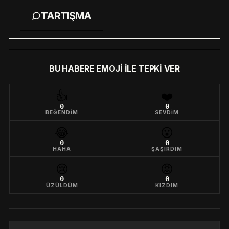
TARTIŞMA
BU HABERE EMOJI ILE TEPKI VER
👍
❤️
0
0
BEĞENDIM
SEVDIM
😂
😮
0
0
HAHA
ŞAŞIRDIM
😢
😡
0
0
ÜZÜLDÜM
KIZDIM