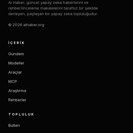
Ai Haber; güncel yapay zeka haberlerini ve
rehber/inceleme makalelerini tarafsız bir şekilde
derleyen, paylaşan bir yapay zeka topluluğudur.
© 2026 aihaber.org
İÇERIK
Gündem
Modeller
Araçlar
MCP
Araştırma
Rehberler
TOPLULUK
Bülten