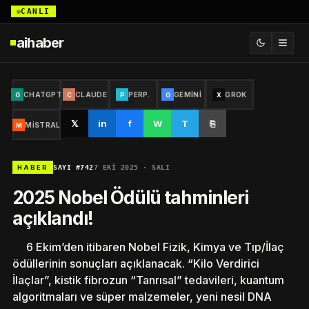
CANLI
aihaber
CHATGPT
CLAUDE
PERP.
GEMINI
GROK
G
C
P
G
X
𝕏
in
f
W
T
⎘
MISTRAL
M
SAYI #742
7 EKI 2025 · SALI
HABER
2025 Nobel Ödülü tahminleri
açıklandı!
6 Ekim’den itibaren Nobel Fizik, Kimya ve Tıp/İlaç
ödüllerinin sonuçları açıklanacak. “Kilo Verdirici
İlaçlar”, kistik fibrozun “Tanrısal” tedavileri, kuantum
algoritmaları ve süper malzemeler, yeni nesil DNA