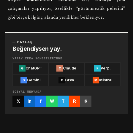
çalışmalar yapılıyor; özellikle, “görünmezlik pelerini”
gibi birçok ilginç alanda yenilikler bekleniyor.
— PAYLAŞ
Beğendiysen yay.
YAPAY ZEKA SOHBETLERINDE
ChatGPT
Claude
Perp.
G
C
P
Gemini
Grok
Mistral
G
X
M
SOSYAL MEDYADA
𝕏
in
f
W
T
R
⎘