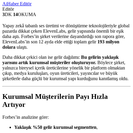
AiHaber Editör
Editör
3
DK
14
OKUMA
Yapay zekâ tabanlı ses üretimi ve dönüştürme teknolojileriyle global
pazarda dikkat çeken ElevenLabs, gelir yapısında önemli bir eşik
daha aştı. Forbes’in şirket verilerine dayandırdığı son rapora göre,
ElevenLabs’in son 12 ayda elde ettiği toplam gelir
193 milyon
dolara
ulaştı.
Daha dikkat çekici olan ise gelir dağılımı:
Bu gelirin yaklaşık
yarısını artık kurumsal müşteriler oluşturuyor.
Böylece şirket,
yalnızca bireysel içerik üreticilerine yönelik bir platform olmaktan
çıkıp, medya kuruluşları, oyun üreticileri, yayıncılar ve büyük
şirketlerle daha güçlü bir kurumsal yapı kurduğunu kanıtlamış oldu.
Kurumsal Müşterilerin Payı Hızla
Artıyor
Forbes’in analizine göre:
Yaklaşık %50 gelir kurumsal segmentten
,