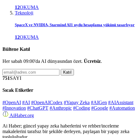
12
OKUMA
Teknoloji
SpaceX ve NVIDIA, Starmind AI1 uydu hesaplama yükünü tasarlıyor
12
OKUMA
Bültene Katıl
Her sabah 09:00'da AI dünyasından özet.
Ücretsiz
.
Katıl
751
SAYI
Sıcak Etiketler
#OpenAI
#AI
#OpenAICodex
#Yapay Zeka
#AIGen
#AIAssistant
#Innovation
#ChatGPT
#Anthropic
#Coding
#Google
#Automation
Ai
Haber
.org
Ai Haber; güncel yapay zeka haberlerini ve rehber/inceleme
makalelerini tarafsız bir şekilde derleyen, paylaşan bir yapay zeka
topluluğudur.