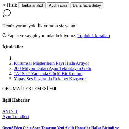
Hizli:
Harika analiz!
Aydınlatıcı
Daha fazla detay
Henüz yorum yok. İlk yorumu siz yapın!
Yapıcı ve saygılı yorumlar bekliyoruz.
Topluluk kuralları
İçindekiler
Kurumsal Müşterilerin Payı Hızla Artıyor
200 Milyon Doları Aşan Tekrarlayan Gelir
“AI Ses” Yarışında Güçlü Bir Konum
Yapay Ses Pazarında Rekabet Kızışıyor
OKUMA İLERLEMESİ
%0
İlgili Haberler
AYIN T
Ayın Trendleri
OpenAI’den Çığır Açan Tasarım: Yeni Akıllı Hoparlör Halka Biçimli ve