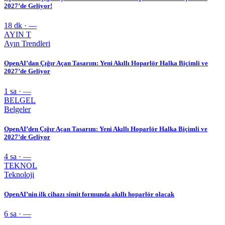
2027’de Geliyor!
18 dk · —
AYIN T
Ayın Trendleri
OpenAI’dan Çığır Açan Tasarım: Yeni Akıllı Hoparlör Halka Biçimli ve
2027’de Geliyor
1 sa · —
BELGEL
Belgeler
OpenAI’den Çığır Açan Tasarım: Yeni Akıllı Hoparlör Halka Biçimli ve
2027’de Geliyor
4 sa · —
TEKNOL
Teknoloji
OpenAI’nin ilk cihazı simit formunda akıllı hoparlör olacak
6 sa · —