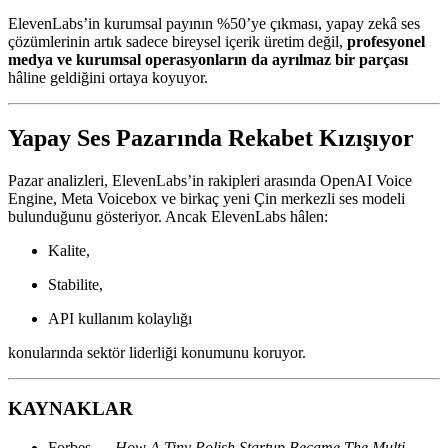
ElevenLabs’in kurumsal payının %50’ye çıkması, yapay zekâ ses
çözümlerinin artık sadece bireysel içerik üretim değil,
profesyonel
medya ve kurumsal operasyonların da ayrılmaz bir parçası
hâline geldiğini ortaya koyuyor.
Yapay Ses Pazarında Rekabet Kızışıyor
Pazar analizleri, ElevenLabs’in rakipleri arasında OpenAI Voice
Engine, Meta Voicebox ve birkaç yeni Çin merkezli ses modeli
bulunduğunu gösteriyor. Ancak ElevenLabs hâlen:
Kalite,
Stabilite,
API kullanım kolaylığı
konularında sektör liderliği konumunu koruyor.
KAYNAKLAR
Forbes —
How A Tiny Polish Startup Became The Multi-