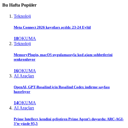
Bu Hafta Popüler
Teknoloji
Meta Connect 2026 kayıtları açıldı: 23-24 Eylül
18
OKUMA
Teknoloji
MemoryPlugin, macOS uygulamasıyla kod ajanı sohbetlerini
senkronluyor
16
OKUMA
AI Araçları
OpenAI, GPT-Rosalind için Rosalind Codex indirme sayfası
hazırlıyor
14
OKUMA
AI Araçları
Prime Intellect, kendini geliştiren Prime Agent’ı duyurdu: ARC-AGI-
3’te yüzde 95,5