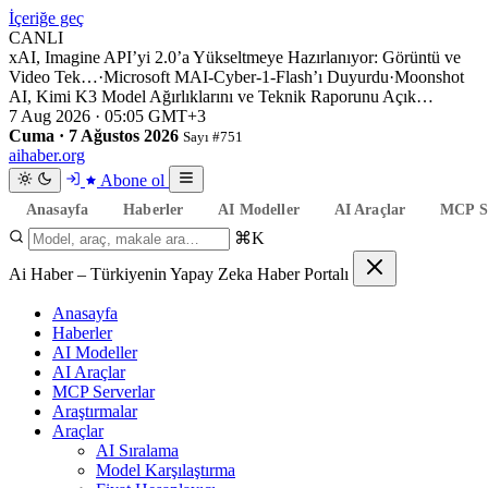
İçeriğe geç
CANLI
xAI, Imagine API’yi 2.0’a Yükseltmeye Hazırlanıyor: Görüntü ve
Video Tek…
·
Microsoft MAI-Cyber-1-Flash’ı Duyurdu
·
Moonshot
AI, Kimi K3 Model Ağırlıklarını ve Teknik Raporunu Açık…
7 Aug 2026 · 05:05 GMT+3
Cuma · 7 Ağustos 2026
Sayı #751
aihaber
.org
Abone ol
Anasayfa
Haberler
AI Modeller
AI Araçlar
MCP Se
⌘K
Ai Haber – Türkiyenin Yapay Zeka Haber Portalı
Anasayfa
Haberler
AI Modeller
AI Araçlar
MCP Serverlar
Araştırmalar
Araçlar
AI Sıralama
Model Karşılaştırma