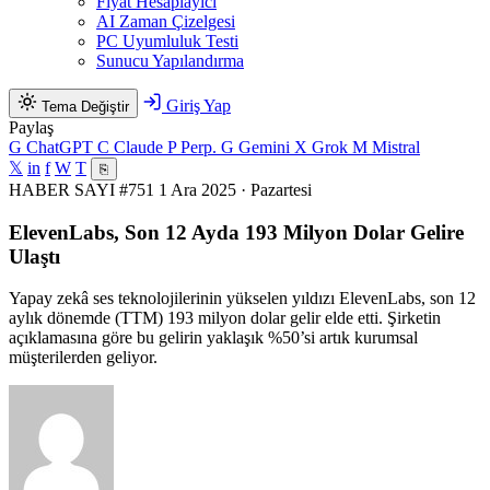
Fiyat Hesaplayıcı
AI Zaman Çizelgesi
PC Uyumluluk Testi
Sunucu Yapılandırma
Giriş Yap
Tema Değiştir
Paylaş
G
ChatGPT
C
Claude
P
Perp.
G
Gemini
X
Grok
M
Mistral
𝕏
in
f
W
T
⎘
HABER
SAYI #751
1 Ara 2025 · Pazartesi
ElevenLabs, Son 12 Ayda 193 Milyon Dolar Gelire
Ulaştı
Yapay zekâ ses teknolojilerinin yükselen yıldızı ElevenLabs, son 12
aylık dönemde (TTM) 193 milyon dolar gelir elde etti. Şirketin
açıklamasına göre bu gelirin yaklaşık %50’si artık kurumsal
müşterilerden geliyor.