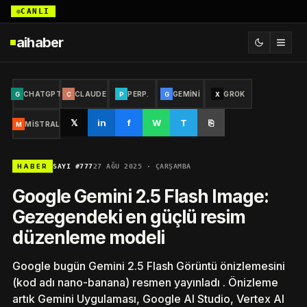
CANLI
aihaber
CHATGPT
CLAUDE
PERP.
GEMINI
GROK
G
C
P
G
X
𝕏
in
f
W
T
⎘
MISTRAL
M
SAYI #777
27 AĞU 2025 · ÇARŞAMBA
HABER
Google Gemini 2.5 Flash Image:
Gezegendeki en güçlü resim
düzenleme modeli
Google bugün Gemini 2.5 Flash Görüntü önizlemesini
(kod adı nano-banana) resmen yayınladı . Önizleme
artık Gemini Uygulaması, Google AI Studio, Vertex AI