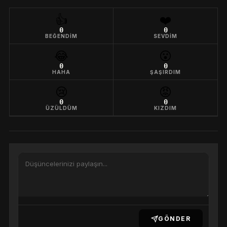
👍
❤️
0
0
BEĞENDIM
SEVDIM
😂
😮
0
0
HAHA
ŞAŞIRDIM
😢
😡
0
0
ÜZÜLDÜM
KIZDIM
GÖNDER