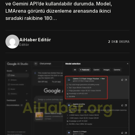
ve Gemini API’de kullanılabilir durumda. Model,
LMArena görüntü düzenleme arenasında ikinci
sıradaki rakibine 180…
AiHaber Editör
2
DK
8
OKUMA
Editör