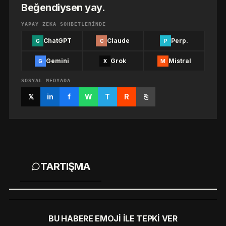
Beğendiysen yay.
YAPAY ZEKA SOHBETLERINDE
ChatGPT
Claude
Perp.
G
C
P
Gemini
Grok
Mistral
G
X
M
SOSYAL MEDYADA
𝕏
in
f
W
T
R
⎘
TARTIŞMA
BU HABERE EMOJI ILE TEPKI VER