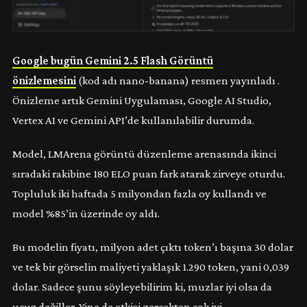
Google bugün Gemini 2.5 Flash Görüntü
önizlemesini
(kod adı nano-banana) resmen yayınladı .
Önizleme artık Gemini Uygulaması, Google AI Studio,
Vertex AI ve Gemini API’de kullanılabilir durumda.
Model, LMArena görüntü düzenleme arenasında ikinci
sıradaki rakibine 180 ELO puan fark atarak zirveye oturdu.
Topluluk iki haftada 5 milyondan fazla oy kullandı ve
model %85’in üzerinde oy aldı.
Bu modelin fiyatı, milyon adet çıktı token’ı başına 30 dolar
ve tek bir görselin maliyeti yaklaşık 1.290 token, yani 0,039
dolar. Sadece şunu söyleyebilirim ki, muzlar iyi olsa da
ucuz değiller. Yine de etkisi gerçekten çok iyi.