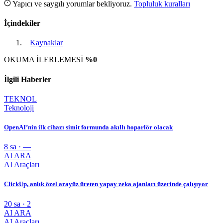
Yapıcı ve saygılı yorumlar bekliyoruz.
Topluluk kuralları
İçindekiler
Kaynaklar
OKUMA İLERLEMESİ
%0
İlgili Haberler
TEKNOL
Teknoloji
OpenAI’nin ilk cihazı simit formunda akıllı hoparlör olacak
8 sa · —
AI ARA
AI Araçları
ClickUp, anlık özel arayüz üreten yapay zeka ajanları üzerinde çalışıyor
20 sa · 2
AI ARA
AI Araçları