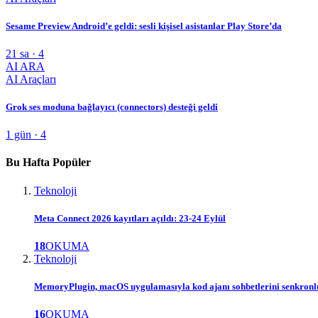
Sesame Preview Android’e geldi: sesli kişisel asistanlar Play Store’da
21 sa · 4
AI ARA
AI Araçları
Grok ses moduna bağlayıcı (connectors) desteği geldi
1 gün · 4
Bu Hafta Popüler
Teknoloji
Meta Connect 2026 kayıtları açıldı: 23-24 Eylül
18
OKUMA
Teknoloji
MemoryPlugin, macOS uygulamasıyla kod ajanı sohbetlerini senkron
16
OKUMA