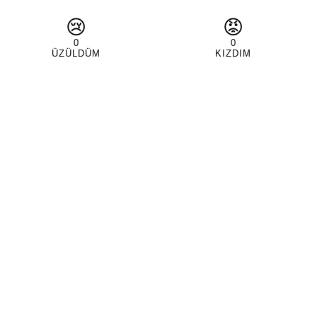
😢
😡
0
0
ÜZÜLDÜM
KIZDIM