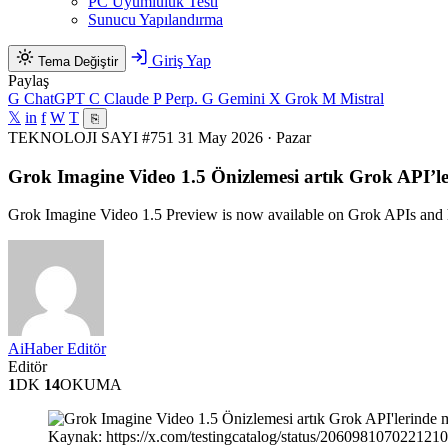
PC Uyumluluk Testi
Sunucu Yapılandırma
Giriş Yap
Tema Değiştir
Paylaş
G
ChatGPT
C
Claude
P
Perp.
G
Gemini
X
Grok
M
Mistral
𝕏
in
f
W
T
⎘
TEKNOLOJI
SAYI #751
31 May 2026 · Pazar
Grok Imagine Video 1.5 Önizlemesi artık Grok API’le
Grok Imagine Video 1.5 Preview is now available on Grok APIs and ha
AiHaber Editör
Editör
1
DK
14
OKUMA
Kaynak: https://x.com/testingcatalog/status/206098107022121