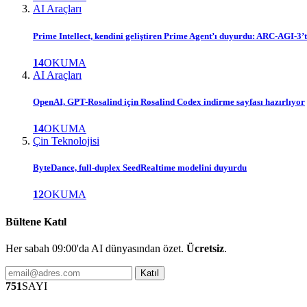
AI Araçları
Prime Intellect, kendini geliştiren Prime Agent’ı duyurdu: ARC-AGI-3’
14
OKUMA
AI Araçları
OpenAI, GPT-Rosalind için Rosalind Codex indirme sayfası hazırlıyor
14
OKUMA
Çin Teknolojisi
ByteDance, full-duplex SeedRealtime modelini duyurdu
12
OKUMA
Bültene Katıl
Her sabah 09:00'da AI dünyasından özet.
Ücretsiz
.
Katıl
751
SAYI