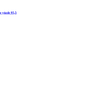
te yüzde 95,5