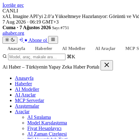
İçeriğe geç
CANLI
xAI, Imagine API’yi 2.0’a Yükseltmeye Hazırlanıyor: Görüntü ve V
7 Aug 2026 · 06:19 GMT+3
Cuma · 7 Ağustos 2026
Sayı #751
aihaber
.org
Abone ol
Anasayfa
Haberler
AI Modeller
AI Araçlar
MCP Se
⌘K
Ai Haber – Türkiyenin Yapay Zeka Haber Portalı
Anasayfa
Haberler
AI Modeller
AI Araçlar
MCP Serverlar
Araştırmalar
Araçlar
AI Sıralama
Model Karşılaştırma
Fiyat Hesaplayıcı
AI Zaman Çizelgesi