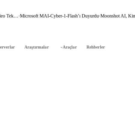
ideo Tek…
·
Microsoft MAI-Cyber-1-Flash’ı Duyurdu
·
Moonshot AI, Kim
rverlar
Araştırmalar
Araçlar
Rehberler