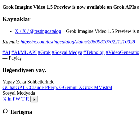
Grok Imagine Video 1.5 Preview is now available on Grok APIs an
Kaynaklar
X / X / @testingcatalog
– Grok Imagine Video 1.5 Preview is n
Kaynak:
https://x.com/testingcatalog/status/2060981070221210028
#AI
#AI/ML API
#Grok
#Sosyal Medya
#Teknoloji
#VideoGenerati
— Paylaş
Beğendiysen yay.
Yapay Zeka Sohbetlerinde
G
ChatGPT
C
Claude
P
Perp.
G
Gemini
X
Grok
M
Mistral
Sosyal Medyada
𝕏
in
f
W
T
R
⎘
Tartışma