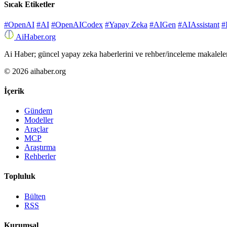
Sıcak Etiketler
#OpenAI
#AI
#OpenAICodex
#Yapay Zeka
#AIGen
#AIAssistant
#
Ai
Haber
.org
Ai Haber; güncel yapay zeka haberlerini ve rehber/inceleme makaleleri
© 2026 aihaber.org
İçerik
Gündem
Modeller
Araçlar
MCP
Araştırma
Rehberler
Topluluk
Bülten
RSS
Kurumsal