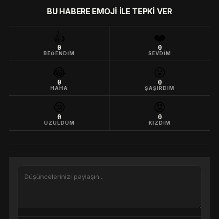
BU HABERE EMOJI ILE TEPKI VER
👍
❤️
0
0
BEĞENDIM
SEVDIM
😂
😮
0
0
HAHA
ŞAŞIRDIM
😢
😡
0
0
ÜZÜLDÜM
KIZDIM