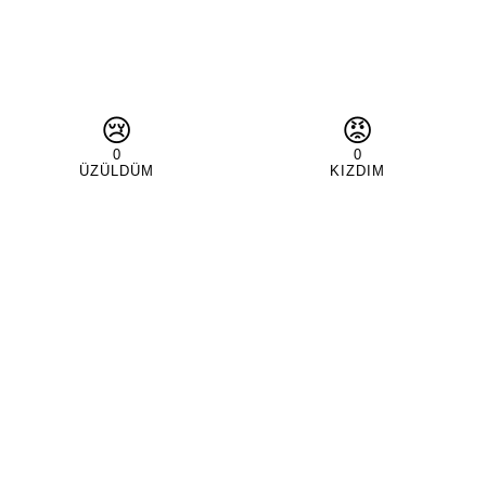
😢
😡
0
0
ÜZÜLDÜM
KIZDIM