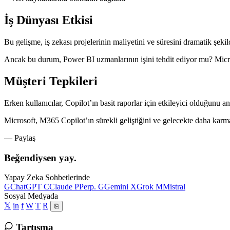
İş Dünyası Etkisi
Bu gelişme, iş zekası projelerinin maliyetini ve süresini dramatik şekild
Ancak bu durum, Power BI uzmanlarının işini tehdit ediyor mu? Micros
Müşteri Tepkileri
Erken kullanıcılar, Copilot’ın basit raporlar için etkileyici olduğunu 
Microsoft, M365 Copilot’ın sürekli geliştiğini ve gelecekte daha karma
— Paylaş
Beğendiysen yay.
Yapay Zeka Sohbetlerinde
G
ChatGPT
C
Claude
P
Perp.
G
Gemini
X
Grok
M
Mistral
Sosyal Medyada
𝕏
in
f
W
T
R
⎘
Tartışma