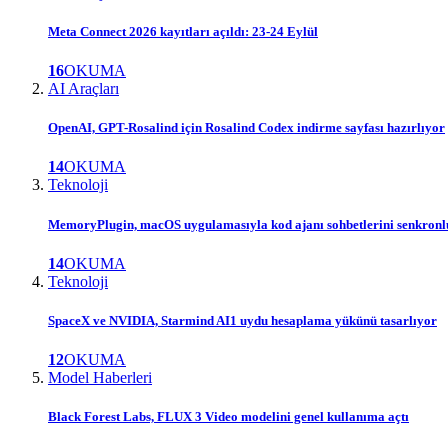
Meta Connect 2026 kayıtları açıldı: 23-24 Eylül
16
OKUMA
AI Araçları
OpenAI, GPT-Rosalind için Rosalind Codex indirme sayfası hazırlıyor
14
OKUMA
Teknoloji
MemoryPlugin, macOS uygulamasıyla kod ajanı sohbetlerini senkron
14
OKUMA
Teknoloji
SpaceX ve NVIDIA, Starmind AI1 uydu hesaplama yükünü tasarlıyor
12
OKUMA
Model Haberleri
Black Forest Labs, FLUX 3 Video modelini genel kullanıma açtı