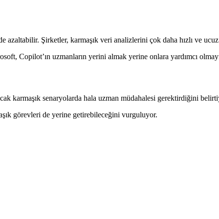
e azaltabilir. Şirketler, karmaşık veri analizlerini çok daha hızlı ve ucuz
oft, Copilot’ın uzmanların yerini almak yerine onlara yardımcı olmayı h
ancak karmaşık senaryolarda hala uzman müdahalesi gerektirdiğini belirti
şık görevleri de yerine getirebileceğini vurguluyor.