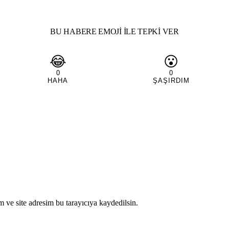
BU HABERE EMOJI ILE TEPKI VER
😂
😮
0
0
HAHA
ŞAŞIRDIM
 ve site adresim bu tarayıcıya kaydedilsin.