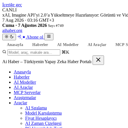
İçeriğe geç
CANLI
xAI, Imagine API’yi 2.0’a Yükseltmeye Hazırlanıyor: Görüntü ve V
7 Aug 2026 · 03:16 GMT+3
Cuma · 7 Ağustos 2026
Sayı #749
aihaber
.org
Abone ol
Anasayfa
Haberler
AI Modeller
AI Araçlar
MCP Se
⌘K
Ai Haber – Türkiyenin Yapay Zeka Haber Portalı
Anasayfa
Haberler
AI Modeller
AI Araçlar
MCP Serverlar
Araştırmalar
Araçlar
AI Sıralama
Model Karşılaştırma
Fiyat Hesaplayıcı
AI Zaman Çizelgesi