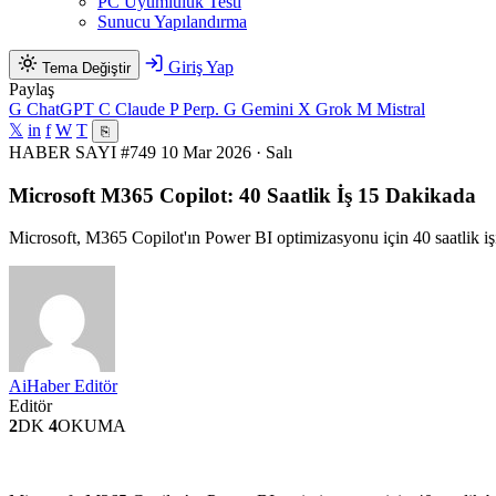
PC Uyumluluk Testi
Sunucu Yapılandırma
Giriş Yap
Tema Değiştir
Paylaş
G
ChatGPT
C
Claude
P
Perp.
G
Gemini
X
Grok
M
Mistral
𝕏
in
f
W
T
⎘
HABER
SAYI #749
10 Mar 2026 · Salı
Microsoft M365 Copilot: 40 Saatlik İş 15 Dakikada
Microsoft, M365 Copilot'ın Power BI optimizasyonu için 40 saatlik işi 
AiHaber Editör
Editör
2
DK
4
OKUMA