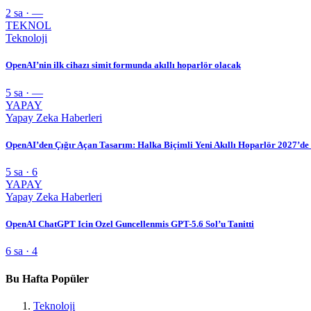
2 sa · —
TEKNOL
Teknoloji
OpenAI’nin ilk cihazı simit formunda akıllı hoparlör olacak
5 sa · —
YAPAY
Yapay Zeka Haberleri
OpenAI’den Çığır Açan Tasarım: Halka Biçimli Yeni Akıllı Hoparlör 2027’de
5 sa · 6
YAPAY
Yapay Zeka Haberleri
OpenAI ChatGPT Icin Ozel Guncellenmis GPT-5.6 Sol’u Tanitti
6 sa · 4
Bu Hafta Popüler
Teknoloji