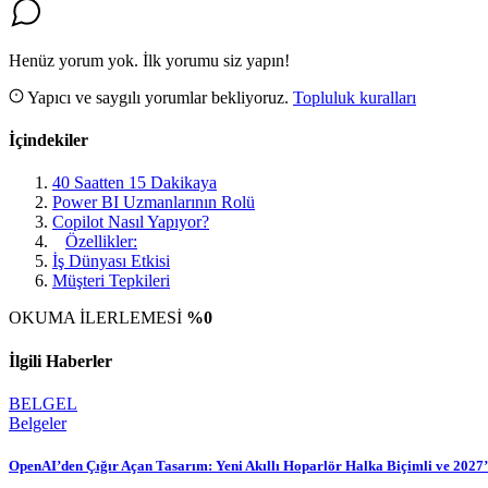
Henüz yorum yok. İlk yorumu siz yapın!
Yapıcı ve saygılı yorumlar bekliyoruz.
Topluluk kuralları
İçindekiler
40 Saatten 15 Dakikaya
Power BI Uzmanlarının Rolü
Copilot Nasıl Yapıyor?
Özellikler:
İş Dünyası Etkisi
Müşteri Tepkileri
OKUMA İLERLEMESİ
%0
İlgili Haberler
BELGEL
Belgeler
OpenAI’den Çığır Açan Tasarım: Yeni Akıllı Hoparlör Halka Biçimli ve 2027