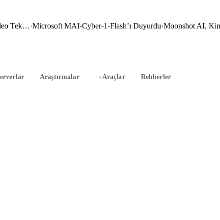
ideo Tek…
·
Microsoft MAI-Cyber-1-Flash’ı Duyurdu
·
Moonshot AI, Kim
rverlar
Araştırmalar
Araçlar
Rehberler