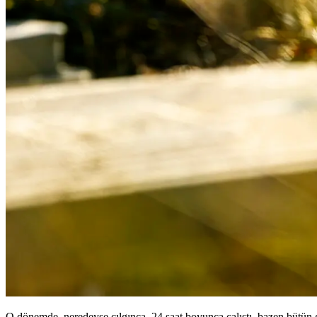
O dönemde, neredeyse çılgınca, 24 saat boyunca çalıştı, bazen bütün 