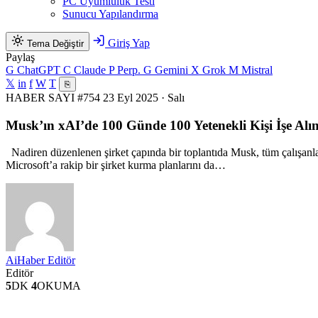
PC Uyumluluk Testi
Sunucu Yapılandırma
Giriş Yap
Tema Değiştir
Paylaş
G
ChatGPT
C
Claude
P
Perp.
G
Gemini
X
Grok
M
Mistral
𝕏
in
f
W
T
⎘
HABER
SAYI #754
23 Eyl 2025 · Salı
Musk’ın xAI’de 100 Günde 100 Yetenekli Kişi İşe Alı
Nadiren düzenlenen şirket çapında bir toplantıda Musk, tüm çalışanla
Microsoft’a rakip bir şirket kurma planlarını da…
AiHaber Editör
Editör
5
DK
4
OKUMA