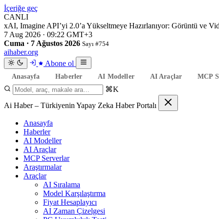
İçeriğe geç
CANLI
xAI, Imagine API’yi 2.0’a Yükseltmeye Hazırlanıyor: Görüntü ve V
7 Aug 2026 · 09:22 GMT+3
Cuma · 7 Ağustos 2026
Sayı #754
aihaber
.org
Abone ol
Anasayfa
Haberler
AI Modeller
AI Araçlar
MCP Se
⌘K
Ai Haber – Türkiyenin Yapay Zeka Haber Portalı
Anasayfa
Haberler
AI Modeller
AI Araçlar
MCP Serverlar
Araştırmalar
Araçlar
AI Sıralama
Model Karşılaştırma
Fiyat Hesaplayıcı
AI Zaman Çizelgesi