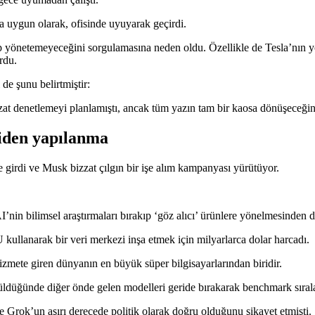
a uygun olarak, ofisinde uyuyarak geçirdi.
ip yönetemeyeceğini sorgulamasına neden oldu. Özellikle de Tesla’nın y
rdu.
 de şunu belirtmiştir:
zzat denetlemeyi planlamıştı, ancak tüm yazın tam bir kaosa dönüşeceği
niden yapılanma
girdi ve Musk bizzat çılgın bir işe alım kampanyası yürütüyor.
I’nin bilimsel araştırmaları bırakıp ‘göz alıcı’ ürünlere yönelmesinden 
ullanarak bir veri merkezi inşa etmek için milyarlarca dolar harcadı.
hizmete giren dünyanın en büyük süper bilgisayarlarından biridir.
rüldüğünde diğer önde gelen modelleri geride bırakarak benchmark sıral
e Grok’un aşırı derecede politik olarak doğru olduğunu şikayet etmişti.