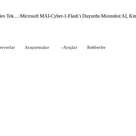
ideo Tek…
·
Microsoft MAI-Cyber-1-Flash’ı Duyurdu
·
Moonshot AI, Kim
rverlar
Araştırmalar
Araçlar
Rehberler