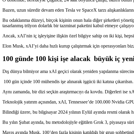
Bazen, uzun süredir devam eden Tesla ve SpaceX tarzı alışkanlıkların
Bu odaklanma düzeyi, birçok kişinin onun hala diğer şirketleri yönet
tasarlanmış trilyon dolarlık bir tazminat paketini kabul etmeye çalışıyo
Ancak, xAI’nin iç işleyişine ilişkin özel bilgiye sahip on iki kişi, hepsi
Elon Musk, xAI’yi daha hızlı kurup çalıştırmak için operasyonları bi
100 günde 100 kişi işe alacak büyük iç ye
Dış dünya bilmiyor ama xAI geçici olarak yeniden yapılanma sürecine 
100 gün içinde 100 mühendis işe alınarak işgücü iki katına çıkarılsın.
Aynı zamanda, bir dizi seçkin araştırmacıyı da kovdu. Diğerleri ise xA
Teknolojik yatırım açısından, xAI, Tennessee’de 100.000 Nvidia GPU k
Bilindiği üzere, bu bilgisayar 2024 yılının Eylül ayında resmi olarak 
Bu yılın Şubat ayında, bu metodolojiyle eğitilen Grok 3, piyasaya sü
Mayıs ayında Musk, 100’den fazla kişinin katıldığı bir grup sohbetind