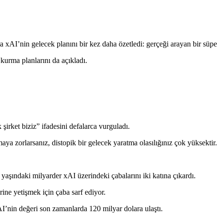
a xAI’nin gelecek planını bir kez daha özetledi: gerçeği arayan bir süpe
kurma planlarını da açıkladı.
irket biziz” ifadesini defalarca vurguladı.
a zorlarsanız, distopik bir gelecek yaratma olasılığınız çok yüksektir.
aşındaki milyarder xAI üzerindeki çabalarını iki katına çıkardı.
rine yetişmek için çaba sarf ediyor.
’nin değeri son zamanlarda 120 milyar dolara ulaştı.