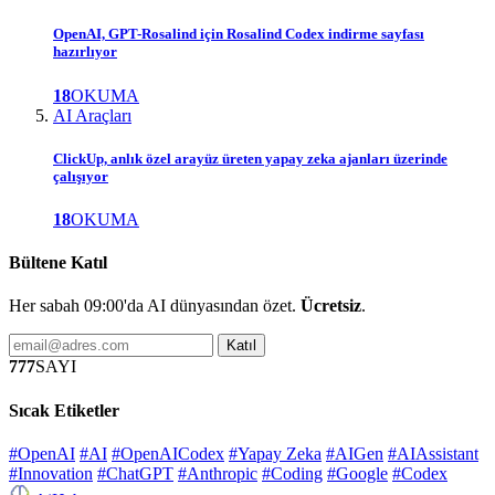
OpenAI, GPT-Rosalind için Rosalind Codex indirme sayfası
hazırlıyor
18
OKUMA
AI Araçları
ClickUp, anlık özel arayüz üreten yapay zeka ajanları üzerinde
çalışıyor
18
OKUMA
Bültene Katıl
Her sabah 09:00'da AI dünyasından özet.
Ücretsiz
.
Katıl
777
SAYI
Sıcak Etiketler
#OpenAI
#AI
#OpenAICodex
#Yapay Zeka
#AIGen
#AIAssistant
#Innovation
#ChatGPT
#Anthropic
#Coding
#Google
#Codex