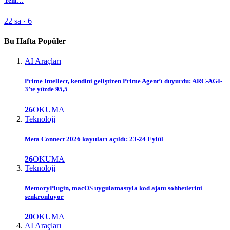
Yeni…
22 sa · 6
Bu Hafta Popüler
AI Araçları
Prime Intellect, kendini geliştiren Prime Agent’ı duyurdu: ARC-AGI-
3’te yüzde 95,5
26
OKUMA
Teknoloji
Meta Connect 2026 kayıtları açıldı: 23-24 Eylül
26
OKUMA
Teknoloji
MemoryPlugin, macOS uygulamasıyla kod ajanı sohbetlerini
senkronluyor
20
OKUMA
AI Araçları