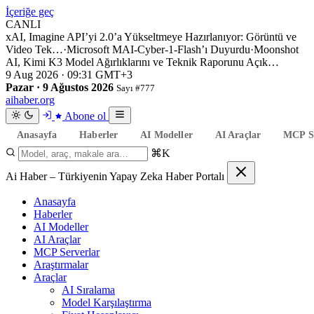
İçeriğe geç
CANLI
xAI, Imagine API’yi 2.0’a Yükseltmeye Hazırlanıyor: Görüntü ve
Video Tek…
·
Microsoft MAI-Cyber-1-Flash’ı Duyurdu
·
Moonshot
AI, Kimi K3 Model Ağırlıklarını ve Teknik Raporunu Açık…
9 Aug 2026 · 09:31 GMT+3
Pazar · 9 Ağustos 2026
Sayı #777
aihaber
.org
Abone ol
Anasayfa
Haberler
AI Modeller
AI Araçlar
MCP Se
⌘K
Ai Haber – Türkiyenin Yapay Zeka Haber Portalı
Anasayfa
Haberler
AI Modeller
AI Araçlar
MCP Serverlar
Araştırmalar
Araçlar
AI Sıralama
Model Karşılaştırma