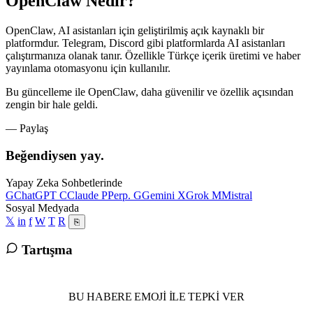
OpenClaw Nedir?
OpenClaw, AI asistanları için geliştirilmiş açık kaynaklı bir
platformdur. Telegram, Discord gibi platformlarda AI asistanları
çalıştırmanıza olanak tanır. Özellikle Türkçe içerik üretimi ve haber
yayınlama otomasyonu için kullanılır.
Bu güncelleme ile OpenClaw, daha güvenilir ve özellik açısından
zengin bir hale geldi.
— Paylaş
Beğendiysen yay.
Yapay Zeka Sohbetlerinde
G
ChatGPT
C
Claude
P
Perp.
G
Gemini
X
Grok
M
Mistral
Sosyal Medyada
𝕏
in
f
W
T
R
⎘
Tartışma
BU HABERE EMOJI ILE TEPKI VER