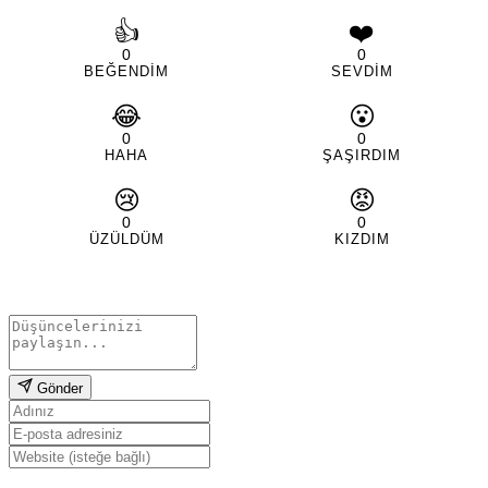
👍
❤️
0
0
BEĞENDIM
SEVDIM
😂
😮
0
0
HAHA
ŞAŞIRDIM
😢
😡
0
0
ÜZÜLDÜM
KIZDIM
Gönder