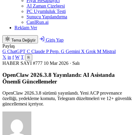
Fiyat Hesaplayıcı
AI Zaman Çizelgesi
PC Uyumluluk Testi
Sunucu Yapılandırma
CanIRun.ai
Reklam Ver
Giriş Yap
Tema Değiştir
Paylaş
G
ChatGPT
C
Claude
P
Perp.
G
Gemini
X
Grok
M
Mistral
𝕏
in
f
W
T
⎘
HABER
SAYI #777
10 Mar 2026 · Salı
OpenClaw 2026.3.8 Yayınlandı: AI Asistanda
Önemli Güncellemeler
OpenClaw 2026.3.8 sürümü yayınlandı. Yeni ACP provenance
özelliği, yedekleme komutu, Telegram düzeltmeleri ve 12+ güvenlik
güncellemesi içeriyor.