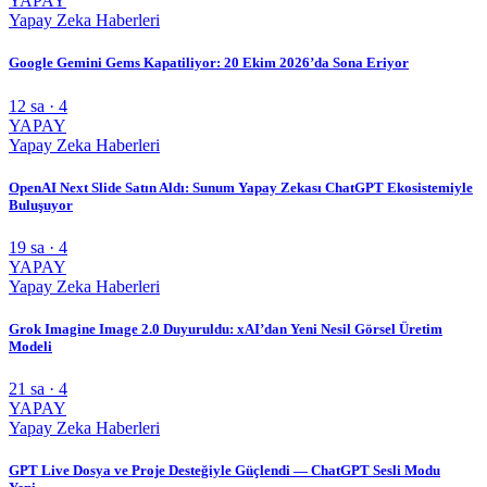
YAPAY
Yapay Zeka Haberleri
Google Gemini Gems Kapatiliyor: 20 Ekim 2026’da Sona Eriyor
12 sa · 4
YAPAY
Yapay Zeka Haberleri
OpenAI Next Slide Satın Aldı: Sunum Yapay Zekası ChatGPT Ekosistemiyle
Buluşuyor
19 sa · 4
YAPAY
Yapay Zeka Haberleri
Grok Imagine Image 2.0 Duyuruldu: xAI’dan Yeni Nesil Görsel Üretim
Modeli
21 sa · 4
YAPAY
Yapay Zeka Haberleri
GPT Live Dosya ve Proje Desteğiyle Güçlendi — ChatGPT Sesli Modu