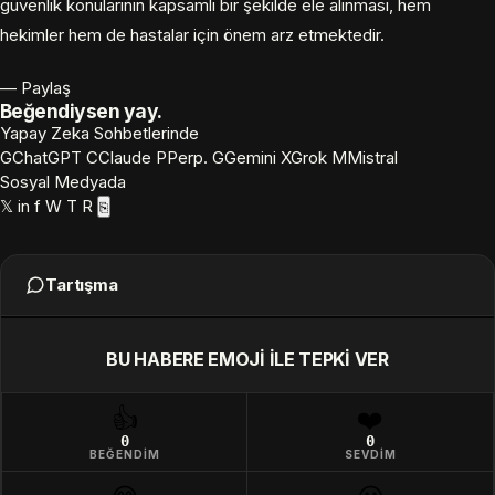
güvenlik konularının kapsamlı bir şekilde ele alınması, hem
hekimler hem de hastalar için önem arz etmektedir.
— Paylaş
Beğendiysen yay.
Yapay Zeka Sohbetlerinde
G
ChatGPT
C
Claude
P
Perp.
G
Gemini
X
Grok
M
Mistral
Sosyal Medyada
𝕏
in
f
W
T
R
⎘
Tartışma
BU HABERE EMOJI ILE TEPKI VER
👍
❤️
0
0
BEĞENDIM
SEVDIM