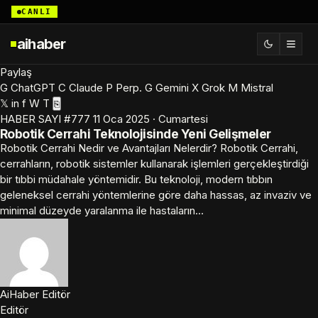
CANLI
aihaber
Paylaş
G
ChatGPT
C
Claude
P
Perp.
G
Gemini
X
Grok
M
Mistral
𝕏
in
f
W
T
⎘
HABER
SAYI #777
11 Oca 2025 · Cumartesi
Robotik Cerrahi Teknolojisinde Yeni Gelişmeler
Robotik Cerrahi Nedir ve Avantajları Nelerdir? Robotik Cerrahi,
cerrahların, robotik sistemler kullanarak işlemleri gerçekleştirdiği
bir tıbbi müdahale yöntemidir. Bu teknoloji, modern tıbbın
geleneksel cerrahi yöntemlerine göre daha hassas, az invaziv ve
minimal düzeyde yaralanma ile hastaların…
AiHaber Editör
Editör