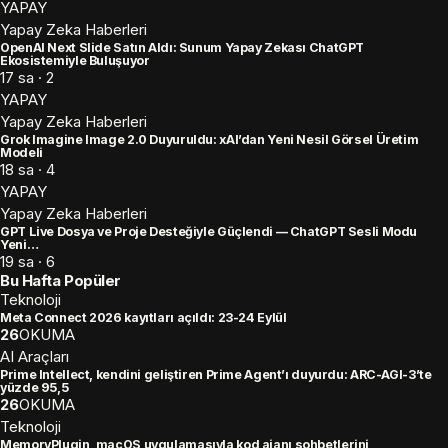
YAPAY
Yapay Zeka Haberleri
OpenAI Next Slide Satın Aldı: Sunum Yapay Zekası ChatGPT
Ekosistemiyle Buluşuyor
17 sa · 2
YAPAY
Yapay Zeka Haberleri
Grok Imagine Image 2.0 Duyuruldu: xAI’dan Yeni Nesil Görsel Üretim
Modeli
18 sa · 4
YAPAY
Yapay Zeka Haberleri
GPT Live Dosya ve Proje Desteğiyle Güçlendi — ChatGPT Sesli Modu
Yeni…
19 sa · 6
Bu Hafta Popüler
Teknoloji
Meta Connect 2026 kayıtları açıldı: 23-24 Eylül
26
OKUMA
AI Araçları
Prime Intellect, kendini geliştiren Prime Agent’ı duyurdu: ARC-AGI-3’te
yüzde 95,5
26
OKUMA
Teknoloji
MemoryPlugin, macOS uygulamasıyla kod ajanı sohbetlerini