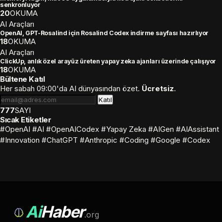
senkronluyor
20
OKUMA
AI Araçları
OpenAI, GPT-Rosalind için Rosalind Codex indirme sayfası hazırlıyor
18
OKUMA
AI Araçları
ClickUp, anlık özel arayüz üreten yapay zeka ajanları üzerinde çalışıyor
18
OKUMA
Bültene Katıl
Her sabah 09:00'da AI dünyasından özet.
Ücretsiz
.
Katıl
777
SAYI
Sıcak Etiketler
#OpenAI
#AI
#OpenAICodex
#Yapay Zeka
#AIGen
#AIAssistant
#Innovation
#ChatGPT
#Anthropic
#Coding
#Google
#Codex
Ai
Haber
.org