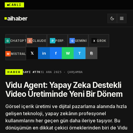
CANLI
aihaber
CHATGPT
CLAUDE
PERP.
GEMINI
GROK
G
C
P
G
X
𝕏
in
f
W
T
⎘
MISTRAL
M
SAYI #770
31 ARA 2025 · ÇARŞAMBA
HABER
Vidu Agent: Yapay Zeka Destekli
Video Üretiminde Yeni Bir Dönem
Görsel içerik üretimi ve dijital pazarlama alanında hızla
gelişen teknoloji, yapay zekânın profesyonel
kullanımlarını her geçen gün daha ileriye taşıyor. Bu
dönüşümün en dikkat çekici örneklerinden biri de Vidu