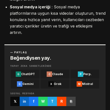
Sosyal medya içeriği
: Sosyal medya
platformlarına uygun kısa videolar oluşturun, trend
konulara hızlıca yanıt verin, kullanıcıları cezbeden
yaratıcı içerikler üretin ve trafiği ve etkileşimi
artırın.
— PAYLAŞ
Beğendiysen yay.
YAPAY ZEKA SOHBETLERINDE
ChatGPT
Claude
Perp.
G
C
P
Gemini
Grok
Mistral
G
X
M
SOSYAL MEDYADA
𝕏
in
f
W
T
R
⎘