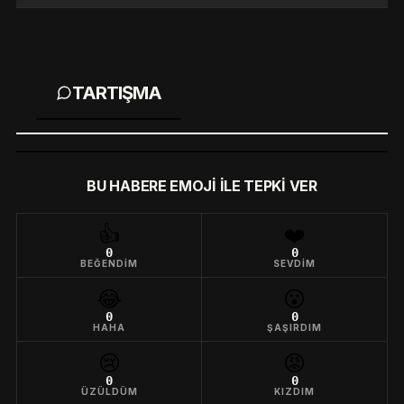
TARTIŞMA
BU HABERE EMOJI ILE TEPKI VER
👍
❤️
0
0
BEĞENDIM
SEVDIM
😂
😮
0
0
HAHA
ŞAŞIRDIM
😢
😡
0
0
ÜZÜLDÜM
KIZDIM