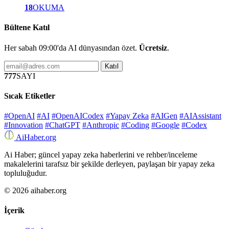
18
OKUMA
Bültene Katıl
Her sabah 09:00'da AI dünyasından özet.
Ücretsiz
.
Katıl
777
SAYI
Sıcak Etiketler
#OpenAI
#AI
#OpenAICodex
#Yapay Zeka
#AIGen
#AIAssistant
#Innovation
#ChatGPT
#Anthropic
#Coding
#Google
#Codex
Ai
Haber
.org
Ai Haber; güncel yapay zeka haberlerini ve rehber/inceleme
makalelerini tarafsız bir şekilde derleyen, paylaşan bir yapay zeka
topluluğudur.
© 2026 aihaber.org
İçerik