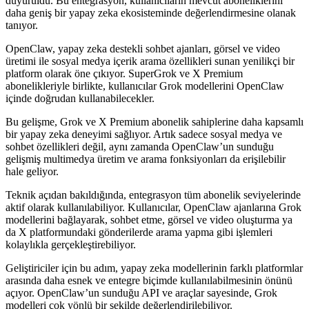
duyuruldu. Bu entegrasyon, kullanıcıların mevcut aboneliklerini
daha geniş bir yapay zeka ekosisteminde değerlendirmesine olanak
tanıyor.
OpenClaw, yapay zeka destekli sohbet ajanları, görsel ve video
üretimi ile sosyal medya içerik arama özellikleri sunan yenilikçi bir
platform olarak öne çıkıyor. SuperGrok ve X Premium
abonelikleriyle birlikte, kullanıcılar Grok modellerini OpenClaw
içinde doğrudan kullanabilecekler.
Bu gelişme, Grok ve X Premium abonelik sahiplerine daha kapsamlı
bir yapay zeka deneyimi sağlıyor. Artık sadece sosyal medya ve
sohbet özellikleri değil, aynı zamanda OpenClaw’un sunduğu
gelişmiş multimedya üretim ve arama fonksiyonları da erişilebilir
hale geliyor.
Teknik açıdan bakıldığında, entegrasyon tüm abonelik seviyelerinde
aktif olarak kullanılabiliyor. Kullanıcılar, OpenClaw ajanlarına Grok
modellerini bağlayarak, sohbet etme, görsel ve video oluşturma ya
da X platformundaki gönderilerde arama yapma gibi işlemleri
kolaylıkla gerçekleştirebiliyor.
Geliştiriciler için bu adım, yapay zeka modellerinin farklı platformlar
arasında daha esnek ve entegre biçimde kullanılabilmesinin önünü
açıyor. OpenClaw’un sunduğu API ve araçlar sayesinde, Grok
modelleri çok yönlü bir şekilde değerlendirilebiliyor.