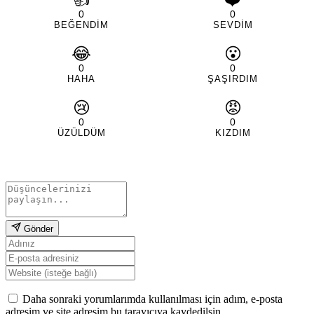
0
0
BEĞENDIM
SEVDIM
😂
😮
0
0
HAHA
ŞAŞIRDIM
😢
😡
0
0
ÜZÜLDÜM
KIZDIM
Gönder
Daha sonraki yorumlarımda kullanılması için adım, e-posta
adresim ve site adresim bu tarayıcıya kaydedilsin.