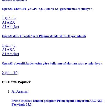
OpenAI, ChatGPT’ye GPT-5.6 Luna ve Sol güncellemesini sunuyor
1 gün · 6
AI ARA
AI Araçları
OpenAI destekli açık Agent Plugins standardı 1.0.0 yayımlandı
1 gün · 8
AI ARA
AI Araçları
OpenAI, abonelik kademesine göre kullanım sıfırlaması satmayı planlıyor
2 gün · 10
Bu Hafta Popüler
AI Araçları
Prime Intellect, kendini geliştiren Prime Agent’ı duyurdu: ARC-AGI-
3’te yüzde 95,5