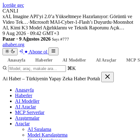
İçeriğe geç
CANLI
xAI, Imagine API’yi 2.0’a Yükseltmeye Hazırlanıyor: Görüntü ve
Video Tek…
·
Microsoft MAI-Cyber-1-Flash’ı Duyurdu
·
Moonshot
AI, Kimi K3 Model Ağırlıklarını ve Teknik Raporunu Açık…
9 Aug 2026 · 09:42 GMT+3
Pazar · 9 Ağustos 2026
Sayı #777
aihaber
.org
Abone ol
Anasayfa
Haberler
AI Modeller
AI Araçlar
MCP Se
⌘K
Ai Haber – Türkiyenin Yapay Zeka Haber Portalı
Anasayfa
Haberler
AI Modeller
AI Araçlar
MCP Serverlar
Araştırmalar
Araçlar
AI Sıralama
Model Karşılaştırma