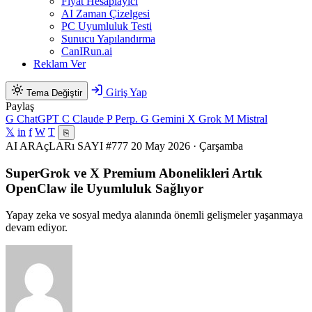
Fiyat Hesaplayıcı
AI Zaman Çizelgesi
PC Uyumluluk Testi
Sunucu Yapılandırma
CanIRun.ai
Reklam Ver
Giriş Yap
Tema Değiştir
Paylaş
G
ChatGPT
C
Claude
P
Perp.
G
Gemini
X
Grok
M
Mistral
𝕏
in
f
W
T
⎘
AI ARAçLARı
SAYI #777
20 May 2026 · Çarşamba
SuperGrok ve X Premium Abonelikleri Artık
OpenClaw ile Uyumluluk Sağlıyor
Yapay zeka ve sosyal medya alanında önemli gelişmeler yaşanmaya
devam ediyor.