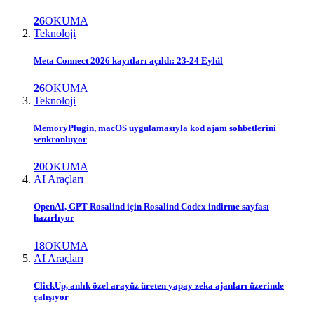
26
OKUMA
Teknoloji
Meta Connect 2026 kayıtları açıldı: 23-24 Eylül
26
OKUMA
Teknoloji
MemoryPlugin, macOS uygulamasıyla kod ajanı sohbetlerini
senkronluyor
20
OKUMA
AI Araçları
OpenAI, GPT-Rosalind için Rosalind Codex indirme sayfası
hazırlıyor
18
OKUMA
AI Araçları
ClickUp, anlık özel arayüz üreten yapay zeka ajanları üzerinde
çalışıyor