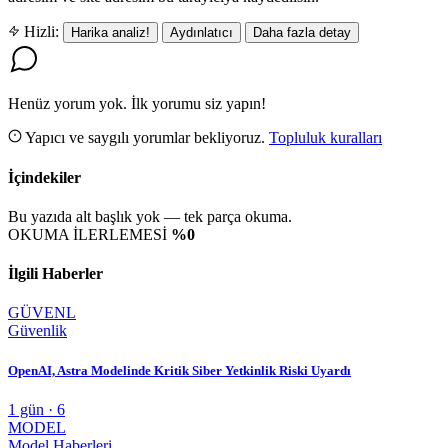
Hizli:
Harika analiz!
Aydınlatıcı
Daha fazla detay
Henüz yorum yok. İlk yorumu siz yapın!
Yapıcı ve saygılı yorumlar bekliyoruz.
Topluluk kuralları
İçindekiler
Bu yazıda alt başlık yok — tek parça okuma.
OKUMA İLERLEMESİ
%0
İlgili Haberler
GÜVENL
Güvenlik
OpenAI, Astra Modelinde Kritik Siber Yetkinlik Riski Uyardı
1 gün · 6
MODEL
Model Haberleri