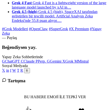
Grok 4 Fast
Grok 4 Fast is a lightweight version of the large
language model launched by xAI in…
Grok 4.5 (high)
Grok 4.5 (high), SpaceXAI tarafından
geliştirilen bir tescilli model. Artificial Analysis Zeka
Endeksi'nde 55.8 puan alıyor.…
#Grok Modelleri
#OpenClaw
#SuperGrok
#X Premium
#Yapay
Zeka
— Paylaş
Beğendiysen yay.
Yapay Zeka Sohbetlerinde
G
ChatGPT
C
Claude
P
Perp.
G
Gemini
X
Grok
M
Mistral
Sosyal Medyada
𝕏
in
f
W
T
R
⎘
Tartışma
BU HABERE EMOJI ILE TEPKI VER
👍
❤️