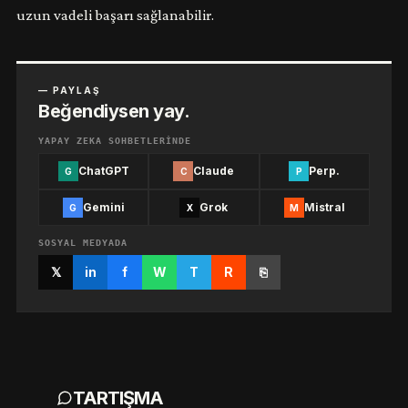
uzun vadeli başarı sağlanabilir.
— PAYLAŞ
Beğendiysen yay.
YAPAY ZEKA SOHBETLERINDE
ChatGPT
Claude
Perp.
G
C
P
Gemini
Grok
Mistral
G
X
M
SOSYAL MEDYADA
𝕏
in
f
W
T
R
⎘
TARTIŞMA