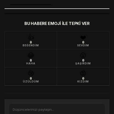
BU HABERE EMOJI ILE TEPKI VER
👍
❤️
0
0
BEĞENDIM
SEVDIM
😂
😮
0
0
HAHA
ŞAŞIRDIM
😢
😡
0
0
ÜZÜLDÜM
KIZDIM