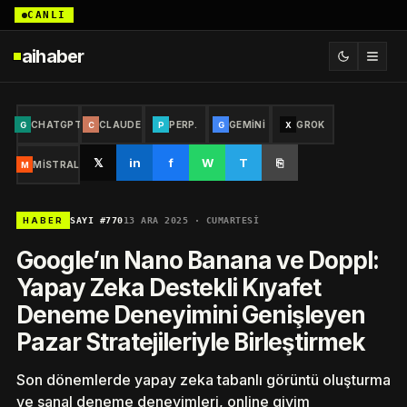
CANLI
aihaber
CHATGPT
CLAUDE
PERP.
GEMINI
GROK
G
C
P
G
X
𝕏
in
f
W
T
⎘
MISTRAL
M
SAYI #770
13 ARA 2025 · CUMARTESI
HABER
Google’ın Nano Banana ve Doppl:
Yapay Zeka Destekli Kıyafet
Deneme Deneyimini Genişleyen
Pazar Stratejileriyle Birleştirmek
Son dönemlerde yapay zeka tabanlı görüntü oluşturma
ve sanal deneme deneyimleri, online giyim