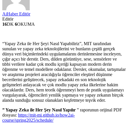
AiHaber Editör
Editör
16
DK
6
OKUMA
“Yapay Zeka ile Her Şeyi Nasıl Yapabiliriz”, MIT tarafından
sunulan ve yapay zeka teknolojilerini ve bunların çeşitli gerçek
dünya veri biçimlerindeki uygulamalarını derinlemesine inceleyen,
çığır açıcı bir derstir. Ders, dilden görüntüye, sese, sensörlere ve
tıbbi verilere kadar çok modlu içeriği kapsayan modern derin
öğrenme ve temel modellere odaklanır. Dersler, okumalar, tartışmalar
ve araştırma projeleri aracılığıyla öğrenciler eleştirel düşünme
becerilerini geliştirecek, yapay zekadaki en son teknolojik
gelişmeleri anlayacak ve çok modlu yapay zeka ilkelerine hakim
olacaklardır. Ders, hem teorik öğrenmeyi hem de pratik uygulamayı
vurgulayarak, öğrencileri yenilik yapmaya ve yapay zekanın birçok
alanda sunduğu sonsuz olanakları keşfetmeye teşvik eder.
” Yapay Zeka ile Her Şey Nasıl Yapılır
” raporunun orijinal PDF
dosyası:
https://mit-mi.github.io/how2ai-
course/spring2025/schedule/