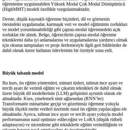
öğrenimine uygulanabilen Yüksek Modal Çok Modal Dönüştürücü
(HighMMT) modeli özellikle vurgulanmaktadır.
Derste, düşük kaynaklı öğrenme biçimleri, dil ve görmenin
ötesindeki uygulamalar, karmaşık veri ve model eğitiminin zorlukları
ve model yorumlanabilirliği gibi çapraz-modal öğrenmedeki açık
zorluklar ele alındı. Belge, öğrencilerin çapraz-modal öğrenme
tekniklerini daha iyi anlamalarına ve uygulamalarına yardımcı olmak
için okuma tartışmaları ve proje ilerlemesiyle ilgili geri bildirimler de
dahil olmak üzere haftanın ödevlerinin bir özetiyle sona erdi.
Büyük tabanlı model
Bu kurs, ön eğitim yöntemleri, mimari türleri, talimat ince ayarı ve
tercih ayarı ile verimli eğitim ve çıkarım teknikleri de dahil olmak
üzere büyük dil modellerinin (LLM) gelişimini ayrıntılı olarak ele
almaktadır. Kurs, yinelemeli sinir ağlarından (RNN’ler)
Transformatör mimarisine geçişi ve gözetimsiz öğrenme yoluyla
büyük ölçekli metin verileri üzerinde nasıl ön eğitim yapılacağını ele
almaktadır. Ayrıca, talimat ince ayarı ve tercih ayarı yoluyla model
performansının nasıl optimize edileceğini ve LoRA (düşük rütbeli
adaptasyon) ve nicemleme gibi tekniklerle eğitim verimliliğinin ve
çıkarım hızının nasıl artırılacağını da incelemektedir.