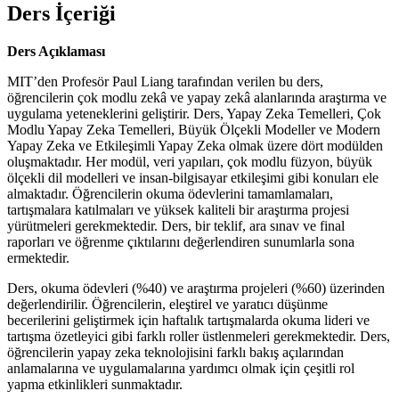
Ders İçeriği
Ders Açıklaması
MIT’den Profesör Paul Liang tarafından verilen bu ders,
öğrencilerin çok modlu zekâ ve yapay zekâ alanlarında araştırma ve
uygulama yeteneklerini geliştirir. Ders, Yapay Zeka Temelleri, Çok
Modlu Yapay Zeka Temelleri, Büyük Ölçekli Modeller ve Modern
Yapay Zeka ve Etkileşimli Yapay Zeka olmak üzere dört modülden
oluşmaktadır. Her modül, veri yapıları, çok modlu füzyon, büyük
ölçekli dil modelleri ve insan-bilgisayar etkileşimi gibi konuları ele
almaktadır. Öğrencilerin okuma ödevlerini tamamlamaları,
tartışmalara katılmaları ve yüksek kaliteli bir araştırma projesi
yürütmeleri gerekmektedir. Ders, bir teklif, ara sınav ve final
raporları ve öğrenme çıktılarını değerlendiren sunumlarla sona
ermektedir.
Ders, okuma ödevleri (%40) ve araştırma projeleri (%60) üzerinden
değerlendirilir. Öğrencilerin, eleştirel ve yaratıcı düşünme
becerilerini geliştirmek için haftalık tartışmalarda okuma lideri ve
tartışma özetleyici gibi farklı roller üstlenmeleri gerekmektedir. Ders,
öğrencilerin yapay zeka teknolojisini farklı bakış açılarından
anlamalarına ve uygulamalarına yardımcı olmak için çeşitli rol
yapma etkinlikleri sunmaktadır.