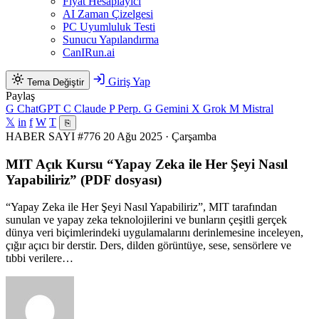
Fiyat Hesaplayıcı
AI Zaman Çizelgesi
PC Uyumluluk Testi
Sunucu Yapılandırma
CanIRun.ai
Giriş Yap
Tema Değiştir
Paylaş
G
ChatGPT
C
Claude
P
Perp.
G
Gemini
X
Grok
M
Mistral
𝕏
in
f
W
T
⎘
HABER
SAYI #776
20 Ağu 2025 · Çarşamba
MIT Açık Kursu “Yapay Zeka ile Her Şeyi Nasıl
Yapabiliriz” (PDF dosyası)
“Yapay Zeka ile Her Şeyi Nasıl Yapabiliriz”, MIT tarafından
sunulan ve yapay zeka teknolojilerini ve bunların çeşitli gerçek
dünya veri biçimlerindeki uygulamalarını derinlemesine inceleyen,
çığır açıcı bir derstir. Ders, dilden görüntüye, sese, sensörlere ve
tıbbi verilere…