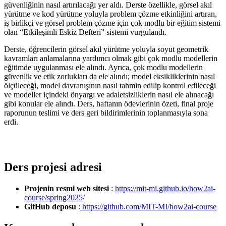
güvenliğinin nasıl artırılacağı yer aldı. Derste özellikle, görsel akıl
yürütme ve kod yürütme yoluyla problem çözme etkinliğini artıran,
iş birlikçi ve görsel problem çözme için çok modlu bir eğitim sistemi
olan “Etkileşimli Eskiz Defteri” sistemi vurgulandı.
Derste, öğrencilerin görsel akıl yürütme yoluyla soyut geometrik
kavramları anlamalarına yardımcı olmak gibi çok modlu modellerin
eğitimde uygulanması ele alındı. Ayrıca, çok modlu modellerin
güvenlik ve etik zorlukları da ele alındı; model eksikliklerinin nasıl
ölçüleceği, model davranışının nasıl tahmin edilip kontrol edileceği
ve modeller içindeki önyargı ve adaletsizliklerin nasıl ele alınacağı
gibi konular ele alındı. Ders, haftanın ödevlerinin özeti, final proje
raporunun teslimi ve ders geri bildirimlerinin toplanmasıyla sona
erdi.
Ders projesi adresi
Projenin resmi web sitesi
:
https://mit-mi.github.io/how2ai-
course/spring2025/
GitHub deposu
:
https://github.com/MIT-MI/how2ai-course