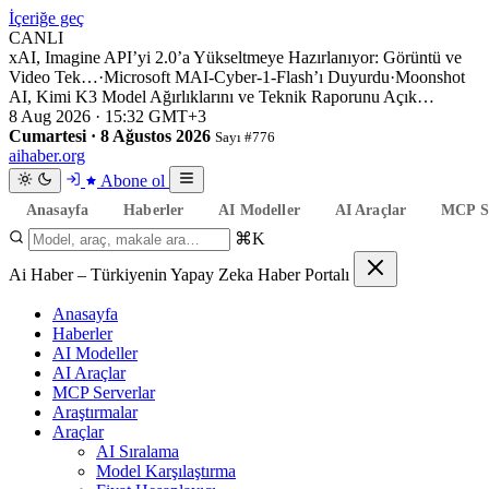
İçeriğe geç
CANLI
xAI, Imagine API’yi 2.0’a Yükseltmeye Hazırlanıyor: Görüntü ve
Video Tek…
·
Microsoft MAI-Cyber-1-Flash’ı Duyurdu
·
Moonshot
AI, Kimi K3 Model Ağırlıklarını ve Teknik Raporunu Açık…
8 Aug 2026 · 15:32 GMT+3
Cumartesi · 8 Ağustos 2026
Sayı #776
aihaber
.org
Abone ol
Anasayfa
Haberler
AI Modeller
AI Araçlar
MCP Se
⌘K
Ai Haber – Türkiyenin Yapay Zeka Haber Portalı
Anasayfa
Haberler
AI Modeller
AI Araçlar
MCP Serverlar
Araştırmalar
Araçlar
AI Sıralama
Model Karşılaştırma