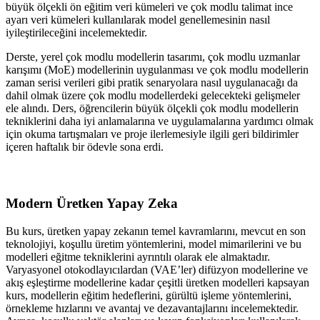
büyük ölçekli ön eğitim veri kümeleri ve çok modlu talimat ince
ayarı veri kümeleri kullanılarak model genellemesinin nasıl
iyileştirileceğini incelemektedir.
Derste, yerel çok modlu modellerin tasarımı, çok modlu uzmanlar
karışımı (MoE) modellerinin uygulanması ve çok modlu modellerin
zaman serisi verileri gibi pratik senaryolara nasıl uygulanacağı da
dahil olmak üzere çok modlu modellerdeki gelecekteki gelişmeler
ele alındı. Ders, öğrencilerin büyük ölçekli çok modlu modellerin
tekniklerini daha iyi anlamalarına ve uygulamalarına yardımcı olmak
için okuma tartışmaları ve proje ilerlemesiyle ilgili geri bildirimler
içeren haftalık bir ödevle sona erdi.
Modern Üretken Yapay Zeka
Bu kurs, üretken yapay zekanın temel kavramlarını, mevcut en son
teknolojiyi, koşullu üretim yöntemlerini, model mimarilerini ve bu
modelleri eğitme tekniklerini ayrıntılı olarak ele almaktadır.
Varyasyonel otokodlayıcılardan (VAE’ler) difüzyon modellerine ve
akış eşleştirme modellerine kadar çeşitli üretken modelleri kapsayan
kurs, modellerin eğitim hedeflerini, gürültü işleme yöntemlerini,
örnekleme hızlarını ve avantaj ve dezavantajlarını incelemektedir.