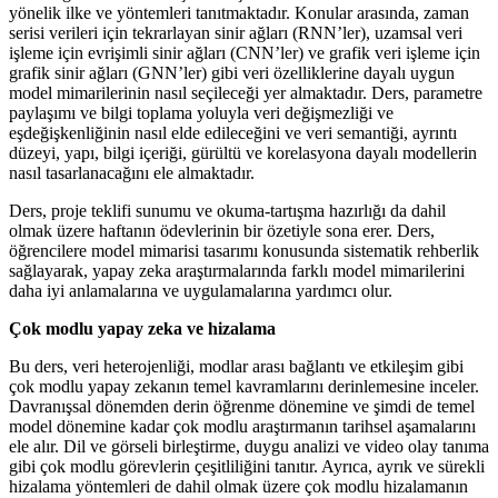
yönelik ilke ve yöntemleri tanıtmaktadır. Konular arasında, zaman
serisi verileri için tekrarlayan sinir ağları (RNN’ler), uzamsal veri
işleme için evrişimli sinir ağları (CNN’ler) ve grafik veri işleme için
grafik sinir ağları (GNN’ler) gibi veri özelliklerine dayalı uygun
model mimarilerinin nasıl seçileceği yer almaktadır. Ders, parametre
paylaşımı ve bilgi toplama yoluyla veri değişmezliği ve
eşdeğişkenliğinin nasıl elde edileceğini ve veri semantiği, ayrıntı
düzeyi, yapı, bilgi içeriği, gürültü ve korelasyona dayalı modellerin
nasıl tasarlanacağını ele almaktadır.
Ders, proje teklifi sunumu ve okuma-tartışma hazırlığı da dahil
olmak üzere haftanın ödevlerinin bir özetiyle sona erer. Ders,
öğrencilere model mimarisi tasarımı konusunda sistematik rehberlik
sağlayarak, yapay zeka araştırmalarında farklı model mimarilerini
daha iyi anlamalarına ve uygulamalarına yardımcı olur.
Çok modlu yapay zeka ve hizalama
Bu ders, veri heterojenliği, modlar arası bağlantı ve etkileşim gibi
çok modlu yapay zekanın temel kavramlarını derinlemesine inceler.
Davranışsal dönemden derin öğrenme dönemine ve şimdi de temel
model dönemine kadar çok modlu araştırmanın tarihsel aşamalarını
ele alır. Dil ve görseli birleştirme, duygu analizi ve video olay tanıma
gibi çok modlu görevlerin çeşitliliğini tanıtır. Ayrıca, ayrık ve sürekli
hizalama yöntemleri de dahil olmak üzere çok modlu hizalamanın