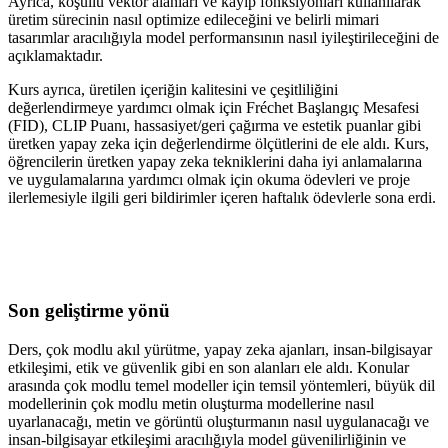
Ayrıca, koşullu vektör alanları ve kayıp fonksiyonları kullanılarak
üretim sürecinin nasıl optimize edileceğini ve belirli mimari
tasarımlar aracılığıyla model performansının nasıl iyileştirileceğini de
açıklamaktadır.
Kurs ayrıca, üretilen içeriğin kalitesini ve çeşitliliğini
değerlendirmeye yardımcı olmak için Fréchet Başlangıç Mesafesi
(FID), CLIP Puanı, hassasiyet/geri çağırma ve estetik puanlar gibi
üretken yapay zeka için değerlendirme ölçütlerini de ele aldı. Kurs,
öğrencilerin üretken yapay zeka tekniklerini daha iyi anlamalarına
ve uygulamalarına yardımcı olmak için okuma ödevleri ve proje
ilerlemesiyle ilgili geri bildirimler içeren haftalık ödevlerle sona erdi.
Son geliştirme yönü
Ders, çok modlu akıl yürütme, yapay zeka ajanları, insan-bilgisayar
etkileşimi, etik ve güvenlik gibi en son alanları ele aldı. Konular
arasında çok modlu temel modeller için temsil yöntemleri, büyük dil
modellerinin çok modlu metin oluşturma modellerine nasıl
uyarlanacağı, metin ve görüntü oluşturmanın nasıl uygulanacağı ve
insan-bilgisayar etkileşimi aracılığıyla model güvenilirliğinin ve