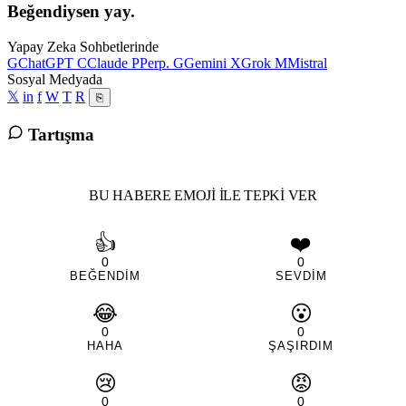
Beğendiysen yay.
Yapay Zeka Sohbetlerinde
G
ChatGPT
C
Claude
P
Perp.
G
Gemini
X
Grok
M
Mistral
Sosyal Medyada
𝕏
in
f
W
T
R
⎘
Tartışma
BU HABERE EMOJI ILE TEPKI VER
👍
❤️
0
0
BEĞENDIM
SEVDIM
😂
😮
0
0
HAHA
ŞAŞIRDIM
😢
😡
0
0