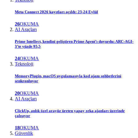
Meta Connect 2026 kayıtları açıldı: 23-24 Eylül
26
OKUMA
AI Araçları
Prime Intellect, kendini geliştiren Prime Agent’ı duyurdu: ARC-AGI-
3’te yüzde 95,5
24
OKUMA
Teknoloji
MemoryPlugin, macOS uygulamasıyla kod ajanı sohbetlerini
senkronluyor
20
OKUMA
AI Araçları
ClickUp, anlık özel arayüz üreten yapay zeka ajanları üzerinde
çalışıyor
18
OKUMA
Güvenlik