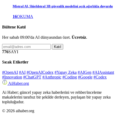
Mistral AI, Shieldstral 3B güvenlik modelini açık ağırlıkla duyurdu
16
OKUMA
Bültene Katıl
Her sabah 09:00'da AI dünyasından özet.
Ücretsiz
.
Katıl
776
SAYI
Sıcak Etiketler
#OpenAI
#AI
#OpenAICodex
#Yapay Zeka
#AIGen
#AIAssistant
#Innovation
#ChatGPT
#Anthropic
#Coding
#Google
#Codex
Ai
Haber
.org
Ai Haber; güncel yapay zeka haberlerini ve rehber/inceleme
makalelerini tarafsız bir şekilde derleyen, paylaşan bir yapay zeka
topluluğudur.
© 2026 aihaber.org