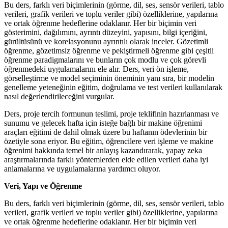
Bu ders, farklı veri biçimlerinin (görme, dil, ses, sensör verileri, tablo
verileri, grafik verileri ve toplu veriler gibi) özelliklerine, yapılarına
ve ortak öğrenme hedeflerine odaklanır. Her bir biçimin veri
gösterimini, dağılımını, ayrıntı düzeyini, yapısını, bilgi içeriğini,
gürültüsünü ve korelasyonunu ayrıntılı olarak inceler. Gözetimli
öğrenme, gözetimsiz öğrenme ve pekiştirmeli öğrenme gibi çeşitli
öğrenme paradigmalarını ve bunların çok modlu ve çok görevli
öğrenmedeki uygulamalarını ele alır. Ders, veri ön işleme,
görselleştirme ve model seçiminin öneminin yanı sıra, bir modelin
genelleme yeteneğinin eğitim, doğrulama ve test verileri kullanılarak
nasıl değerlendirileceğini vurgular.
Ders, proje tercih formunun teslimi, proje teklifinin hazırlanması ve
sunumu ve gelecek hafta için isteğe bağlı bir makine öğrenimi
araçları eğitimi de dahil olmak üzere bu haftanın ödevlerinin bir
özetiyle sona eriyor. Bu eğitim, öğrencilere veri işleme ve makine
öğrenimi hakkında temel bir anlayış kazandırarak, yapay zeka
araştırmalarında farklı yöntemlerden elde edilen verileri daha iyi
anlamalarına ve uygulamalarına yardımcı oluyor.
Veri, Yapı ve Öğrenme
Bu ders, farklı veri biçimlerinin (görme, dil, ses, sensör verileri, tablo
verileri, grafik verileri ve toplu veriler gibi) özelliklerine, yapılarına
ve ortak öğrenme hedeflerine odaklanır. Her bir biçimin veri