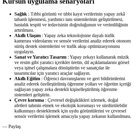
Kursun uygulama senaryoları
Sağlık
: Tıbbi görüntü ve tıbbi kayıt verilerinin yapay zekâ
tabanlı işlenmesi, yardımcı tanı sistemlerinin geliştirilmesi,
hastalık tespiti ve tedavisinin doğruluğunun ve verimliliğinin
artırılması.
Akıllı Ulaşım
: Yapay zeka teknolojisine dayalı trafik
kamerası videolarını ve sensör verilerini analiz ederek otonom
sürüş destek sistemlerini ve trafik akışı optimizasyonunu
uygulayın.
Sanat ve Yaratıcı Tasarım
: Yapay zekayı kullanarak müzik
ve resim gibi yaratıcı içerikler üretin, dil açıklamalarını görsel
veya işitsel çalışmalara dönüştürün ve sanatçılar ile
tasarımcılar için yaratıcı araçlar sağlayın.
Akıllı Eğitim
: Öğrenci davranışlarını ve geri bildirimlerini
analiz ederek özelleştirilmiş öğrenme yolları ve öğretim içeriği
sağlayan yapay zeka destekli kişiselleştirilmiş öğrenme
sistemleri geliştirin.
Çevre koruma
: Çevresel değişiklikleri izlemek, doğal
afetleri tahmin etmek ve ekolojik korumayı ve sürdürülebilir
kalkınmayı desteklemek için uydu görüntülerini ve çevresel
sensör verilerini işlemek amacıyla yapay zekanın kullanılması.
— Paylaş