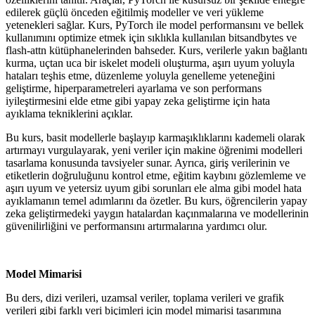
edilerek güçlü önceden eğitilmiş modeller ve veri yükleme
yetenekleri sağlar. Kurs, PyTorch ile model performansını ve bellek
kullanımını optimize etmek için sıklıkla kullanılan bitsandbytes ve
flash-attn kütüphanelerinden bahseder. Kurs, verilerle yakın bağlantı
kurma, uçtan uca bir iskelet modeli oluşturma, aşırı uyum yoluyla
hataları teşhis etme, düzenleme yoluyla genelleme yeteneğini
geliştirme, hiperparametreleri ayarlama ve son performans
iyileştirmesini elde etme gibi yapay zeka geliştirme için hata
ayıklama tekniklerini açıklar.
Bu kurs, basit modellerle başlayıp karmaşıklıklarını kademeli olarak
artırmayı vurgulayarak, yeni veriler için makine öğrenimi modelleri
tasarlama konusunda tavsiyeler sunar. Ayrıca, giriş verilerinin ve
etiketlerin doğruluğunu kontrol etme, eğitim kaybını gözlemleme ve
aşırı uyum ve yetersiz uyum gibi sorunları ele alma gibi model hata
ayıklamanın temel adımlarını da özetler. Bu kurs, öğrencilerin yapay
zeka geliştirmedeki yaygın hatalardan kaçınmalarına ve modellerinin
güvenilirliğini ve performansını artırmalarına yardımcı olur.
Model Mimarisi
Bu ders, dizi verileri, uzamsal veriler, toplama verileri ve grafik
verileri gibi farklı veri biçimleri için model mimarisi tasarımına