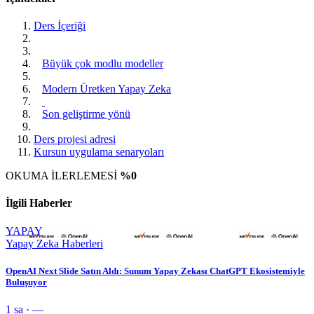
Ders İçeriği
Büyük çok modlu modeller
Modern Üretken Yapay Zeka
Son geliştirme yönü
Ders projesi adresi
Kursun uygulama senaryoları
OKUMA İLERLEMESİ
%0
İlgili Haberler
YAPAY
Yapay Zeka Haberleri
OpenAI Next Slide Satın Aldı: Sunum Yapay Zekası ChatGPT Ekosistemiyle
Buluşuyor
1 sa · —