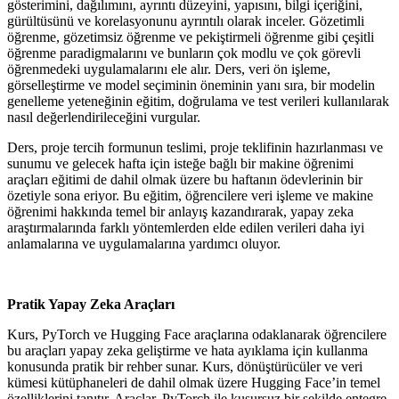
gösterimini, dağılımını, ayrıntı düzeyini, yapısını, bilgi içeriğini,
gürültüsünü ve korelasyonunu ayrıntılı olarak inceler. Gözetimli
öğrenme, gözetimsiz öğrenme ve pekiştirmeli öğrenme gibi çeşitli
öğrenme paradigmalarını ve bunların çok modlu ve çok görevli
öğrenmedeki uygulamalarını ele alır. Ders, veri ön işleme,
görselleştirme ve model seçiminin öneminin yanı sıra, bir modelin
genelleme yeteneğinin eğitim, doğrulama ve test verileri kullanılarak
nasıl değerlendirileceğini vurgular.
Ders, proje tercih formunun teslimi, proje teklifinin hazırlanması ve
sunumu ve gelecek hafta için isteğe bağlı bir makine öğrenimi
araçları eğitimi de dahil olmak üzere bu haftanın ödevlerinin bir
özetiyle sona eriyor. Bu eğitim, öğrencilere veri işleme ve makine
öğrenimi hakkında temel bir anlayış kazandırarak, yapay zeka
araştırmalarında farklı yöntemlerden elde edilen verileri daha iyi
anlamalarına ve uygulamalarına yardımcı oluyor.
Pratik Yapay Zeka Araçları
Kurs, PyTorch ve Hugging Face araçlarına odaklanarak öğrencilere
bu araçları yapay zeka geliştirme ve hata ayıklama için kullanma
konusunda pratik bir rehber sunar. Kurs, dönüştürücüler ve veri
kümesi kütüphaneleri de dahil olmak üzere Hugging Face’in temel
özelliklerini tanıtır. Araçlar, PyTorch ile kusursuz bir şekilde entegre