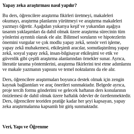
Yapay zeka araştırması nasıl yapılır?
Bu ders, öğrencilere araştırma fikirleri üretmeyi, makaleleri
okumayı, araştırma planlarını yürütmeyi ve araştırma makaleleri
yazmayı öğretir. Aşağıdan yukarıya keşif ve yukarıdan aşağıya
tasarım yaklaşımları da dahil olmak üzere araştırma sürecinin tüm
yönlerini ayrıntılı olarak ele alır. Bilimsel soruların ve hipotezlerin
önemini vurgular ve çok modlu yapay zekâ, sensör veri işleme,
yapay zekâ muhakemesi, etkileşimli aracılar, somutlaştırılmış yapay
zekâ, sosyal yapay zekâ, insan-bilgisayar etkileşimi ve etik ve
güvenlik gibi çeşitli araştırma alanlarından örnekler sunar. Ayrıca,
literatür tarama yöntemlerini, araştırma fikirlerini test etme adımlarını
ve makale yazmanın yapısını ve temel noktalarını da ele alır.
Ders, öğrencilere araştırmaları boyunca destek olmak için zengin
kaynak bağlantıları ve araç önerileri sunmaktadır. Belgede ayrıca,
proje tercih formu gönderimi ve gelecek haftanın ders konularının
önizlemesi de dahil olmak üzere haftalık ödevler de özetlenmektedir.
Ders, öğrencilere teoriden pratiğe kadar her şeyi kapsayan, yapay
zeka araştırmalarına kapsamlı bir giriş sunmaktadır.
Veri, Yapı ve Öğrenme