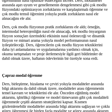
öğreniminin nasıl optimize edileceğini inceler. Ders, modaliteler
arasında aşırı uyum ve genellemenin dengelenmesi gibi çok modlu
füzyondaki optimizasyon zorluklarını ve karşılaştırmalı öğrenme ve
çok modlu temsil öğrenimi yoluyla pratik zorlukların nasıl ele
alınacağını ele alır.
Ders, çok modlu füzyonun pratik zorluklarını ele aldı; örneğin,
intermodal heterojenliğin nasıl ele alınacağı, tek modlu önyargının
füzyon sonuçları üzerindeki etkisinin nasıl önleneceği ve dinamik
füzyon ve mimari arama yoluyla model performansının nasıl
iyileştirileceği. Ders, öğrencilerin çok modlu füzyon tekniklerini
daha iyi anlamalarına ve uygulamalarına yardımcı olmak için,
okuma tartışmaları ve proje ilerlemesiyle ilgili geri bildirimler de
dahil olmak üzere, haftanın ödevlerinin bir özetiyle sona erdi.
Çapraz-modal öğrenme
Ders, birleştirme, hizalama ve çeviri yoluyla modaliteler arasında
bilgi aktarımı da dahil olmak üzere, modaliteler arası öğrenmenin
temel kavram ve tekniklerini ele alır. Önceden eğitilmiş model
aktarımı, işbirlikçi öğrenme ve model tümevarım gibi çok modaliteli
öğrenmede çeşitli aktarım stratejilerini kapsar. Kısmen
gözlemlenebilir modaliteler arasında bilgi aktarımı sağlayan ve çoklu
görev öğrenmesi ile birden fazla modalite ve görev arasında aktarım