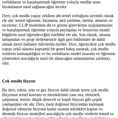
zorluklarını ve karşılaştırmalı öğrenme yoluyla modlar arası
hizalamanın nasıl sağlanacağını inceler.
Ders, çok modlu yapay zekânın altı temel zorluğunu ayrıntılı olarak
ele alır: temsil öğrenme, hizalama, akıl yürütme, üretim, aktarım ve
niceleme. CLIP modelinin dil ve görme görevlerine uygulanmasını
ve karşılaştırmalı öğrenme yoluyla paylaşılan ve benzersiz modal
bilgilerin nasıl öğrenileceğini özellikle ele alır. Son olarak, okuma
tartışmaları ve proje ilerlemesiyle ilgili geri bildirimler de dahil
olmak üzere haftanın ödevlerini özetler. Ders, öğrencilere çok modlu
yapay zekâ alanına kapsamlı bir genel bakış sunarak, çok modlu
verilerin karmaşıklığını ve bu zorlukların model tasarımı ve öğrenme
yöntemleri aracılığıyla nasıl ele alınacağını anlamalarına yardımcı
olur.
Çok modlu füzyon
Bu ders, erken, orta ve geç füzyon dahil olmak üzere çok modlu
füzyonun temel kavram ve tekniklerinin yanı sıra, eklemeli,
çarpımsal, tensör, düşük dereceli ve kapılı füzyon gibi çeşitli
yaklaşımları ele alır. Ders, basit doğrusal füzyondan karmaşık
doğrusal olmayan füzyona kadar uzanan teknikleri kapsar ve
dinamik füzyon stratejileri aracılığıyla çok modlu verilerin temsil ve