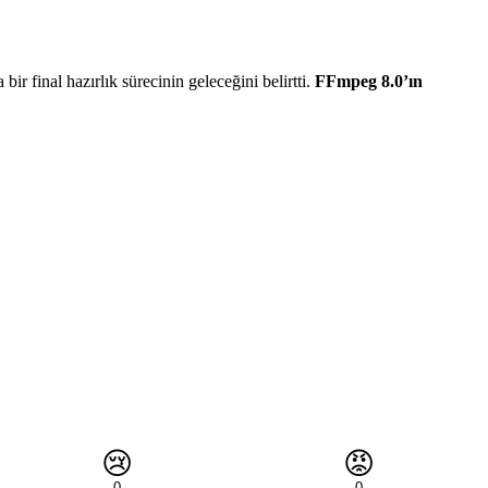
 final hazırlık sürecinin geleceğini belirtti.
FFmpeg 8.0’ın
😢
😡
0
0