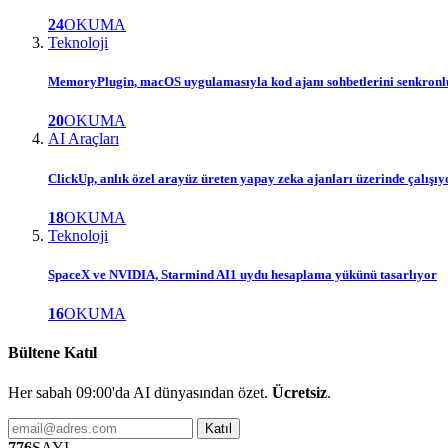
24
OKUMA
Teknoloji
MemoryPlugin, macOS uygulamasıyla kod ajanı sohbetlerini senkron
20
OKUMA
AI Araçları
ClickUp, anlık özel arayüz üreten yapay zeka ajanları üzerinde çalışıy
18
OKUMA
Teknoloji
SpaceX ve NVIDIA, Starmind AI1 uydu hesaplama yükünü tasarlıyor
16
OKUMA
Bültene Katıl
Her sabah 09:00'da AI dünyasından özet.
Ücretsiz
.
Katıl
776
SAYI