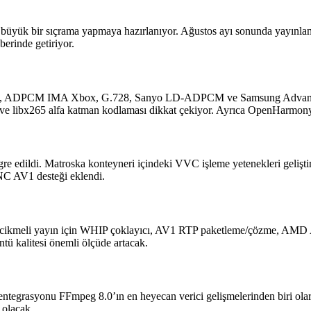
te büyük bir sıçrama yapmaya hazırlanıyor. Ağustos ayı sonunda yayınla
berinde getiriyor.
o 6.0, ADPCM IMA Xbox, G.728, Sanyo LD-ADPCM ve Samsung Advanced
e libx265 alfa katman kodlaması dikkat çekiyor. Ayrıca OpenHarmony
 edildi. Matroska konteyneri içindeki VVC işleme yetenekleri gelişti
ENC AV1 desteği eklendi.
cikmeli yayın için WHIP çoklayıcı, AV1 RTP paketleme/çözme, AMD AM
 kalitesi önemli ölçüde artacak.
entegrasyonu FFmpeg 8.0’ın en heyecan verici gelişmelerinden biri ola
 olacak.