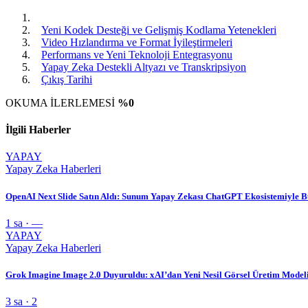
Yeni Kodek Desteği ve Gelişmiş Kodlama Yetenekleri
Video Hızlandırma ve Format İyileştirmeleri
Performans ve Yeni Teknoloji Entegrasyonu
Yapay Zeka Destekli Altyazı ve Transkripsiyon
Çıkış Tarihi
OKUMA İLERLEMESİ
%0
İlgili Haberler
YAPAY
Yapay Zeka Haberleri
OpenAI Next Slide Satın Aldı: Sunum Yapay Zekası ChatGPT Ekosistemiyle 
1 sa · —
YAPAY
Yapay Zeka Haberleri
Grok Imagine Image 2.0 Duyuruldu: xAI’dan Yeni Nesil Görsel Üretim Model
3 sa · 2