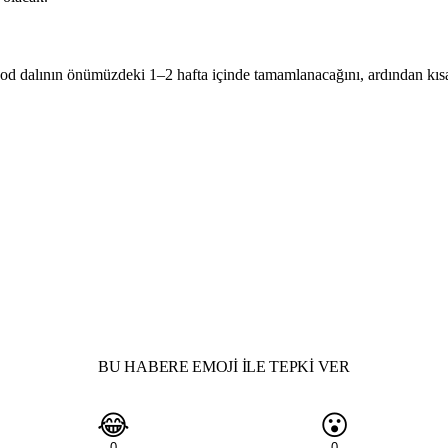
d dalının önümüzdeki 1–2 hafta içinde tamamlanacağını, ardından kısa bir
BU HABERE EMOJI ILE TEPKI VER
😂
😮
0
0