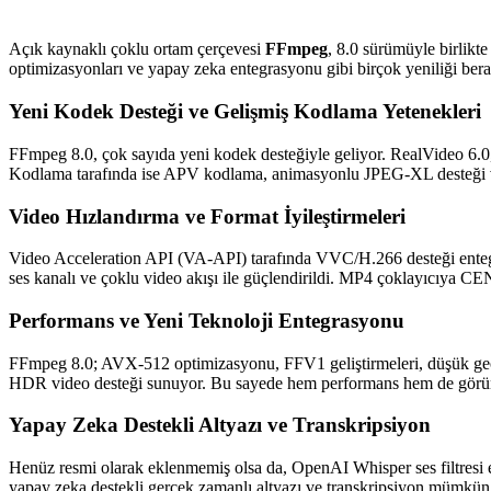
Açık kaynaklı çoklu ortam çerçevesi
FFmpeg
, 8.0 sürümüyle birlik
optimizasyonları ve yapay zeka entegrasyonu gibi birçok yeniliği bera
Yeni Kodek Desteği ve Gelişmiş Kodlama Yetenekleri
FFmpeg 8.0, çok sayıda yeni kodek desteğiyle geliyor. RealVide
Kodlama tarafında ise APV kodlama, animasyonlu JPEG-XL desteği v
Video Hızlandırma ve Format İyileştirmeleri
Video Acceleration API (VA-API) tarafında VVC/H.266 desteği entegre
ses kanalı ve çoklu video akışı ile güçlendirildi. MP4 çoklayıcıya C
Performans ve Yeni Teknoloji Entegrasyonu
FFmpeg 8.0; AVX-512 optimizasyonu, FFV1 geliştirmeleri, düşük ge
HDR video desteği sunuyor. Bu sayede hem performans hem de görüntü
Yapay Zeka Destekli Altyazı ve Transkripsiyon
Henüz resmi olarak eklenmemiş olsa da, OpenAI Whisper ses filtresi 
yapay zeka destekli gerçek zamanlı altyazı ve transkripsiyon mümkün