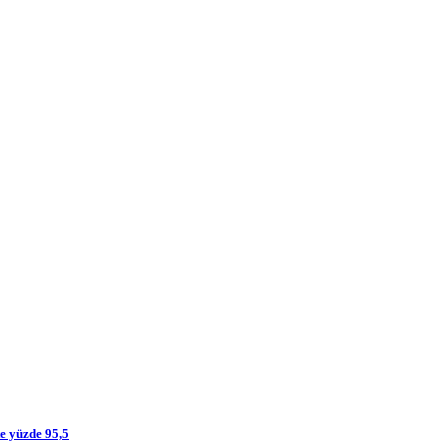
te yüzde 95,5