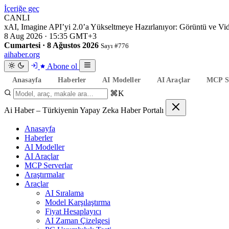
İçeriğe geç
CANLI
xAI, Imagine API’yi 2.0’a Yükseltmeye Hazırlanıyor: Görüntü ve V
8 Aug 2026 · 15:35 GMT+3
Cumartesi · 8 Ağustos 2026
Sayı #776
aihaber
.org
Abone ol
Anasayfa
Haberler
AI Modeller
AI Araçlar
MCP Se
⌘K
Ai Haber – Türkiyenin Yapay Zeka Haber Portalı
Anasayfa
Haberler
AI Modeller
AI Araçlar
MCP Serverlar
Araştırmalar
Araçlar
AI Sıralama
Model Karşılaştırma
Fiyat Hesaplayıcı
AI Zaman Çizelgesi