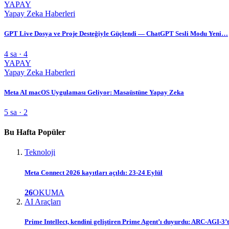
YAPAY
Yapay Zeka Haberleri
GPT Live Dosya ve Proje Desteğiyle Güçlendi — ChatGPT Sesli Modu Yeni…
4 sa · 4
YAPAY
Yapay Zeka Haberleri
Meta AI macOS Uygulaması Geliyor: Masaüstüne Yapay Zeka
5 sa · 2
Bu Hafta Popüler
Teknoloji
Meta Connect 2026 kayıtları açıldı: 23-24 Eylül
26
OKUMA
AI Araçları
Prime Intellect, kendini geliştiren Prime Agent’ı duyurdu: ARC-AGI-3’