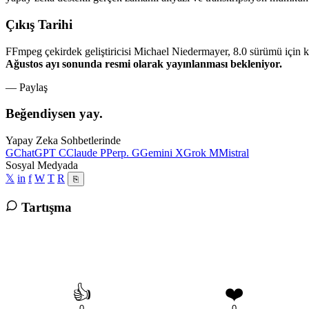
Çıkış Tarihi
FFmpeg çekirdek geliştiricisi Michael Niedermayer, 8.0 sürümü için ko
Ağustos ayı sonunda resmi olarak yayınlanması bekleniyor.
— Paylaş
Beğendiysen yay.
Yapay Zeka Sohbetlerinde
G
ChatGPT
C
Claude
P
Perp.
G
Gemini
X
Grok
M
Mistral
Sosyal Medyada
𝕏
in
f
W
T
R
⎘
Tartışma
👍
❤️
0
0