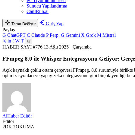
PC Uyumluluk Testi
Sunucu Yapılandırma
CanIRun.ai
Giriş Yap
Tema Değiştir
Paylaş
G
ChatGPT
C
Claude
P
Perp.
G
Gemini
X
Grok
M
Mistral
𝕏
in
f
W
T
⎘
HABER
SAYI #776
13 Ağu 2025 · Çarşamba
FFmpeg 8.0 ile Whisper Entegrasyonu Geliyor: Gerçe
Açık kaynaklı çoklu ortam çerçevesi FFmpeg, 8.0 sürümüyle birlikte 
optimizasyonları ve yapay zeka entegrasyonu gibi birçok yeniliği ber
AiHaber Editör
Editör
2
DK
2
OKUMA