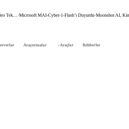
ideo Tek…
·
Microsoft MAI-Cyber-1-Flash’ı Duyurdu
·
Moonshot AI, Kim
rverlar
Araştırmalar
Araçlar
Rehberler