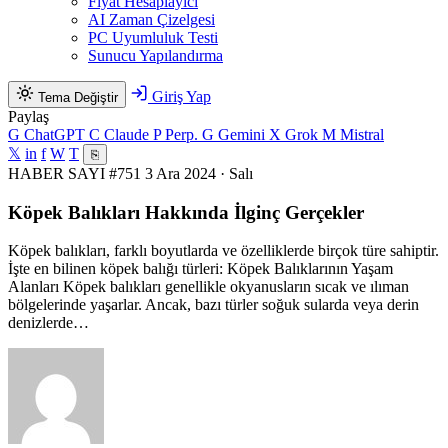
Fiyat Hesaplayıcı
AI Zaman Çizelgesi
PC Uyumluluk Testi
Sunucu Yapılandırma
Giriş Yap
Tema Değiştir
Paylaş
G
ChatGPT
C
Claude
P
Perp.
G
Gemini
X
Grok
M
Mistral
𝕏
in
f
W
T
⎘
HABER
SAYI #751
3 Ara 2024 · Salı
Köpek Balıkları Hakkında İlginç Gerçekler
Köpek balıkları, farklı boyutlarda ve özelliklerde birçok türe sahiptir.
İşte en bilinen köpek balığı türleri: Köpek Balıklarının Yaşam
Alanları Köpek balıkları genellikle okyanusların sıcak ve ılıman
bölgelerinde yaşarlar. Ancak, bazı türler soğuk sularda veya derin
denizlerde…