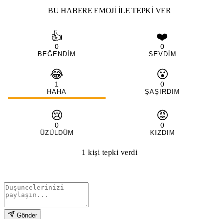
BU HABERE EMOJI ILE TEPKI VER
👍
❤️
0
0
BEĞENDIM
SEVDIM
😂
😮
1
0
HAHA
ŞAŞIRDIM
😢
😡
0
0
ÜZÜLDÜM
KIZDIM
1 kişi tepki verdi
Gönder