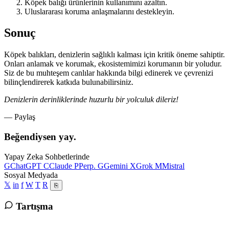
Köpek balığı ürünlerinin kullanımını azaltın.
Uluslararası koruma anlaşmalarını destekleyin.
Sonuç
Köpek balıkları, denizlerin sağlıklı kalması için kritik öneme sahiptir.
Onları anlamak ve korumak, ekosistemimizi korumanın bir yoludur.
Siz de bu muhteşem canlılar hakkında bilgi edinerek ve çevrenizi
bilinçlendirerek katkıda bulunabilirsiniz.
Denizlerin derinliklerinde huzurlu bir yolculuk dileriz!
— Paylaş
Beğendiysen yay.
Yapay Zeka Sohbetlerinde
G
ChatGPT
C
Claude
P
Perp.
G
Gemini
X
Grok
M
Mistral
Sosyal Medyada
𝕏
in
f
W
T
R
⎘
Tartışma