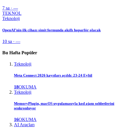
7 sa · —
TEKNOL
Teknoloji
OpenAI’nin ilk cihazı simit formunda akıllı hoparlör olacak
10 sa · —
Bu Hafta Popüler
Teknoloji
Meta Connect 2026 kayıtları açıldı: 23-24 Eylül
18
OKUMA
Teknoloji
MemoryPlugin, macOS uygulamasıyla kod ajanı sohbetlerini
senkronluyor
16
OKUMA
AI Araçları