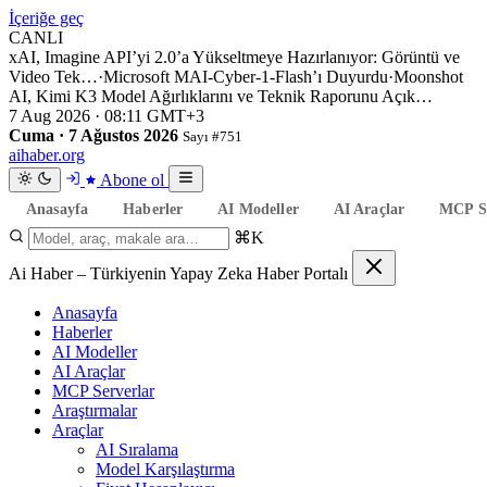
İçeriğe geç
CANLI
xAI, Imagine API’yi 2.0’a Yükseltmeye Hazırlanıyor: Görüntü ve
Video Tek…
·
Microsoft MAI-Cyber-1-Flash’ı Duyurdu
·
Moonshot
AI, Kimi K3 Model Ağırlıklarını ve Teknik Raporunu Açık…
7 Aug 2026 · 08:11 GMT+3
Cuma · 7 Ağustos 2026
Sayı #751
aihaber
.org
Abone ol
Anasayfa
Haberler
AI Modeller
AI Araçlar
MCP Se
⌘K
Ai Haber – Türkiyenin Yapay Zeka Haber Portalı
Anasayfa
Haberler
AI Modeller
AI Araçlar
MCP Serverlar
Araştırmalar
Araçlar
AI Sıralama
Model Karşılaştırma