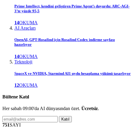
Prime Intellect, kendini geliştiren Prime Agent’ı duyurdu: ARC-AGI-
3’te yüzde 95,5
14
OKUMA
AI Araçları
OpenAI, GPT-Rosalind için Rosalind Codex indirme sayfası
hazırlıyor
14
OKUMA
Teknoloji
SpaceX ve NVIDIA, Starmind AI1 uydu hesaplama yükünü tasarlıyor
12
OKUMA
Bültene Katıl
Her sabah 09:00'da AI dünyasından özet.
Ücretsiz
.
Katıl
751
SAYI