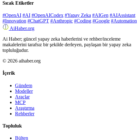
Sıcak Etiketler
#OpenAI
#AI
#OpenAICodex
#Yapay Zeka
#AIGen
#AIAssistant
#Innovation
#ChatGPT
#Anthropic
#Coding
#Google
#Automation
Ai
Haber
.org
Ai Haber; güncel yapay zeka haberlerini ve rehber/inceleme
makalelerini tarafsız bir şekilde derleyen, paylaşan bir yapay zeka
topluluğudur.
© 2026 aihaber.org
İçerik
Gündem
Modeller
Araçlar
MCP
Araştırma
Rehberler
Topluluk
Bülten