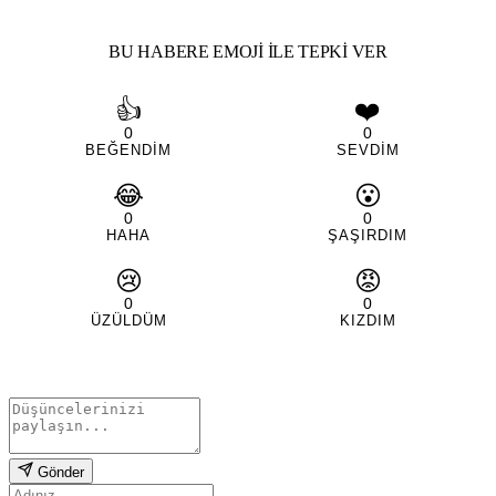
BU HABERE EMOJI ILE TEPKI VER
👍
❤️
0
0
BEĞENDIM
SEVDIM
😂
😮
0
0
HAHA
ŞAŞIRDIM
😢
😡
0
0
ÜZÜLDÜM
KIZDIM
Gönder