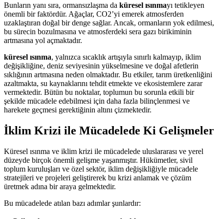
Bunların yanı sıra, ormansızlaşma da
küresel ısınma
yı tetikleyen
önemli bir faktördür. Ağaçlar, CO2’yi emerek atmosferden
uzaklaştıran doğal bir denge sağlar. Ancak, ormanların yok edilmesi,
bu sürecin bozulmasına ve atmosferdeki sera gazı birikiminin
artmasına yol açmaktadır.
küresel ısınma
, yalnızca sıcaklık artışıyla sınırlı kalmayıp, iklim
değişikliğine, deniz seviyesinin yükselmesine ve doğal afetlerin
sıklığının artmasına neden olmaktadır. Bu etkiler, tarım üretkenliğini
azaltmakta, su kaynaklarını tehdit etmekte ve ekosistemlere zarar
vermektedir. Bütün bu noktalar, toplumun bu sorunla etkili bir
şekilde mücadele edebilmesi için daha fazla bilinçlenmesi ve
harekete geçmesi gerektiğinin altını çizmektedir.
İklim Krizi ile Mücadelede Ki Gelişmeler
Küresel ısınma ve iklim krizi ile mücadelede uluslararası ve yerel
düzeyde birçok önemli gelişme yaşanmıştır. Hükümetler, sivil
toplum kuruluşları ve özel sektör, iklim değişikliğiyle mücadele
stratejileri ve projeleri geliştirerek bu krizi anlamak ve çözüm
üretmek adına bir araya gelmektedir.
Bu mücadelede atılan bazı adımlar şunlardır: