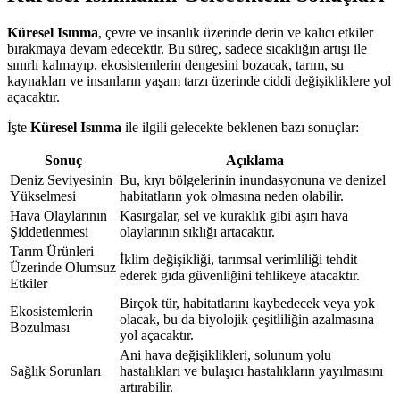
Küresel Isınma
, çevre ve insanlık üzerinde derin ve kalıcı etkiler
bırakmaya devam edecektir. Bu süreç, sadece sıcaklığın artışı ile
sınırlı kalmayıp, ekosistemlerin dengesini bozacak, tarım, su
kaynakları ve insanların yaşam tarzı üzerinde ciddi değişikliklere yol
açacaktır.
İşte
Küresel Isınma
ile ilgili gelecekte beklenen bazı sonuçlar:
Sonuç
Açıklama
Deniz Seviyesinin
Bu, kıyı bölgelerinin inundasyonuna ve denizel
Yükselmesi
habitatların yok olmasına neden olabilir.
Hava Olaylarının
Kasırgalar, sel ve kuraklık gibi aşırı hava
Şiddetlenmesi
olaylarının sıklığı artacaktır.
Tarım Ürünleri
İklim değişikliği, tarımsal verimliliği tehdit
Üzerinde Olumsuz
ederek gıda güvenliğini tehlikeye atacaktır.
Etkiler
Birçok tür, habitatlarını kaybedecek veya yok
Ekosistemlerin
olacak, bu da biyolojik çeşitliliğin azalmasına
Bozulması
yol açacaktır.
Ani hava değişiklikleri, solunum yolu
Sağlık Sorunları
hastalıkları ve bulaşıcı hastalıkların yayılmasını
artırabilir.