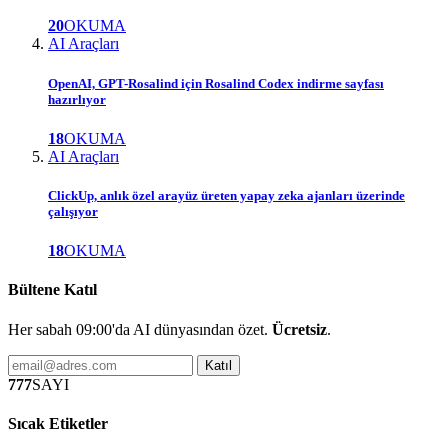
20
OKUMA
AI Araçları
OpenAI, GPT-Rosalind için Rosalind Codex indirme sayfası
hazırlıyor
18
OKUMA
AI Araçları
ClickUp, anlık özel arayüz üreten yapay zeka ajanları üzerinde
çalışıyor
18
OKUMA
Bültene Katıl
Her sabah 09:00'da AI dünyasından özet.
Ücretsiz
.
Katıl
777
SAYI
Sıcak Etiketler