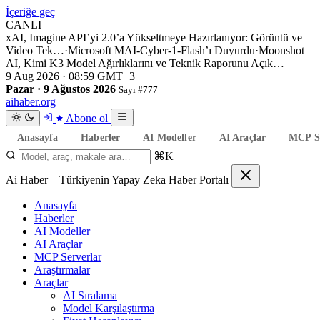
İçeriğe geç
CANLI
xAI, Imagine API’yi 2.0’a Yükseltmeye Hazırlanıyor: Görüntü ve
Video Tek…
·
Microsoft MAI-Cyber-1-Flash’ı Duyurdu
·
Moonshot
AI, Kimi K3 Model Ağırlıklarını ve Teknik Raporunu Açık…
9 Aug 2026 · 08:59 GMT+3
Pazar · 9 Ağustos 2026
Sayı #777
aihaber
.org
Abone ol
Anasayfa
Haberler
AI Modeller
AI Araçlar
MCP Se
⌘K
Ai Haber – Türkiyenin Yapay Zeka Haber Portalı
Anasayfa
Haberler
AI Modeller
AI Araçlar
MCP Serverlar
Araştırmalar
Araçlar
AI Sıralama
Model Karşılaştırma