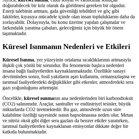
doğurabilecek bir kriz olarak da görülmesi gereken bir olgudur.
Enerji talebinin artması, gıda güvenliği tehditleri ve göç gibi
faktörler, kıyasıya mücadele içinde olan insan topluluklarını daha da
zorlayabilir. Dolayısıyla, bu konu üzerine yapılan çalışmalar ve
farkındalık yaratma çabaları, geleceğimiz için büyük bir önem
taşımaktadır.
Küresel Isınmanın Nedenleri ve Etkileri
Küresel Isınma
, yer yüzeyinin ortalama sıcaklıklarının artmasıyla
ilişkili çok yönlü bir sorundur. Bu fenomenin başlıca nedenleri
insana bağlı faaliyetlerden kaynaklanmaktadır. Özellikle sanayi
devriminden sonra, fosil yakıtların aşırı kullanımı, ormansızlaşma ve
tarımsal faaliyetlerdeki değişiklikler gibi etkenler, atmosferdeki sera
gazı yoğunluğunu artırmıştır.
Öncelikle,
küresel ısınma
nın ana nedenlerinden biri karbondioksit
(CO2) salınımıdır. Araçlar, santraller ve endüstriyel tesisler, büyük
miktarlarda CO2 üretmektedir. Bu gaz, atmosferde uzun süre
kalabilme özelliği sayesinde ısının hapsolmasına neden olur. Metan
ve nitröz oksit gibi diğer sera gazları da benzer etkiler yaratırken,
tarımsal faaliyetlerden kaynaklanan emisyonlar dikkate değer bir
katkıda bulunmaktadır.