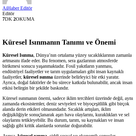
AiHaber Editör
Editör
7
DK
2
OKUMA
Küresel Isınmanın Tanımı ve Önemi
Küresel Isınma
, Dünya’nın ortalama yüzey sıcaklıklarının zamanla
artmasını ifade eder. Bu fenomen, sera gazlarının atmosferde
birikmesi sonucu yaşanmaktadır. Fosil yakıtların yanması,
endüstriyel faaliyetler ve tarım uygulamaları gibi insan kaynaklı
faaliyetler,
küresel ısınma
üzerinde belirleyici bir etki yaratır.
Ayrıca, doğal faktörler de bu sürece katkıda bulunabilir, ancak insan
etkisi belirgin bir şekilde baskındır.
Küresel ısınmanın önemi, sadece iklim tercihleri üzerinde değil, aynı
zamanda ekosistemler, deniz seviyeleri ve biyoçeşitlilik gibi birçok
alanda derin etkileri olmasındadır. Sıcaklık artışları, iklim
değişikliğiyle sonuçlanarak aşırı hava olaylarını, kuraklıkları ve sel
olaylarını tetikleyebilir. Bu durum, tarım, su kaynakları ve insan
sağlığı gibi kritik alanlarda sorunlar doğurabilir.
Ayrıca,
küresel ısınma
, ciddi sosyal ve ekonomik sonuçlar