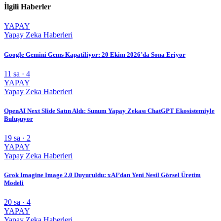
İlgili Haberler
YAPAY
Yapay Zeka Haberleri
Google Gemini Gems Kapatiliyor: 20 Ekim 2026’da Sona Eriyor
11 sa · 4
YAPAY
Yapay Zeka Haberleri
OpenAI Next Slide Satın Aldı: Sunum Yapay Zekası ChatGPT Ekosistemiyle
Buluşuyor
19 sa · 2
YAPAY
Yapay Zeka Haberleri
Grok Imagine Image 2.0 Duyuruldu: xAI’dan Yeni Nesil Görsel Üretim
Modeli
20 sa · 4
YAPAY
Yapay Zeka Haberleri