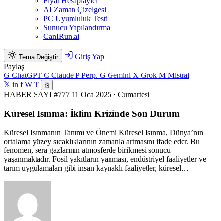
Fiyat Hesaplayıcı
AI Zaman Çizelgesi
PC Uyumluluk Testi
Sunucu Yapılandırma
CanIRun.ai
Giriş Yap
Tema Değiştir
Paylaş
G
ChatGPT
C
Claude
P
Perp.
G
Gemini
X
Grok
M
Mistral
𝕏
in
f
W
T
⎘
HABER
SAYI #777
11 Oca 2025 · Cumartesi
Küresel Isınma: İklim Krizinde Son Durum
Küresel Isınmanın Tanımı ve Önemi Küresel Isınma, Dünya’nın
ortalama yüzey sıcaklıklarının zamanla artmasını ifade eder. Bu
fenomen, sera gazlarının atmosferde birikmesi sonucu
yaşanmaktadır. Fosil yakıtların yanması, endüstriyel faaliyetler ve
tarım uygulamaları gibi insan kaynaklı faaliyetler, küresel…