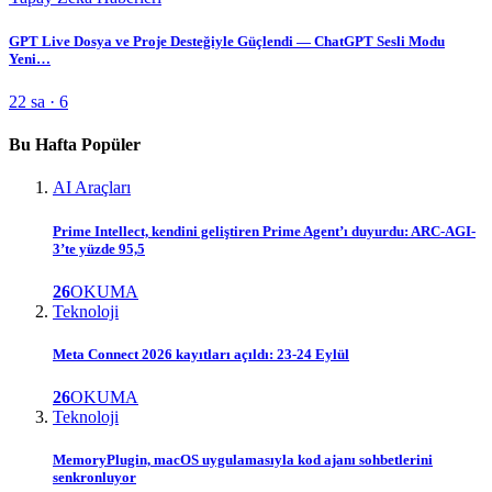
GPT Live Dosya ve Proje Desteğiyle Güçlendi — ChatGPT Sesli Modu
Yeni…
22 sa · 6
Bu Hafta Popüler
AI Araçları
Prime Intellect, kendini geliştiren Prime Agent’ı duyurdu: ARC-AGI-
3’te yüzde 95,5
26
OKUMA
Teknoloji
Meta Connect 2026 kayıtları açıldı: 23-24 Eylül
26
OKUMA
Teknoloji
MemoryPlugin, macOS uygulamasıyla kod ajanı sohbetlerini
senkronluyor