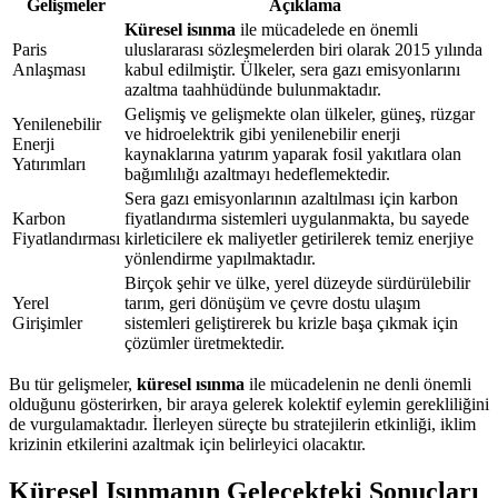
Gelişmeler
Açıklama
Küresel isınma
ile mücadelede en önemli
Paris
uluslararası sözleşmelerden biri olarak 2015 yılında
Anlaşması
kabul edilmiştir. Ülkeler, sera gazı emisyonlarını
azaltma taahhüdünde bulunmaktadır.
Gelişmiş ve gelişmekte olan ülkeler, güneş, rüzgar
Yenilenebilir
ve hidroelektrik gibi yenilenebilir enerji
Enerji
kaynaklarına yatırım yaparak fosil yakıtlara olan
Yatırımları
bağımlılığı azaltmayı hedeflemektedir.
Sera gazı emisyonlarının azaltılması için karbon
Karbon
fiyatlandırma sistemleri uygulanmakta, bu sayede
Fiyatlandırması
kirleticilere ek maliyetler getirilerek temiz enerjiye
yönlendirme yapılmaktadır.
Birçok şehir ve ülke, yerel düzeyde sürdürülebilir
Yerel
tarım, geri dönüşüm ve çevre dostu ulaşım
Girişimler
sistemleri geliştirerek bu krizle başa çıkmak için
çözümler üretmektedir.
Bu tür gelişmeler,
küresel ısınma
ile mücadelenin ne denli önemli
olduğunu gösterirken, bir araya gelerek kolektif eylemin gerekliliğini
de vurgulamaktadır. İlerleyen süreçte bu stratejilerin etkinliği, iklim
krizinin etkilerini azaltmak için belirleyici olacaktır.
Küresel Isınmanın Gelecekteki Sonuçları