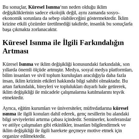
Bu sonuçlar,
Küresel Isınma
‘nın neden olduğu iklim
değişikliklerinin sadece ekolojik değil, aynı zamanda sosyo-
ekonomik sorunlara da sebep olabileceğini göstermektedir. İklim
krizine etkili çözümler üretilmediği takdirde, insanlık bu sonuçlarla
başa çıkmakta zorlanacaktır.
Küresel Isınma ile İlgili Farkındalığın
Artması
Küresel
Isınma
ve iklim değişikliği konusundaki farkındalık, son
yıllarda önemli ölçüde artmıştır. Medya, sosyal medya platformları,
bilim insanları ve sivil toplum kuruluşları aracılığıyla daha fazla
insan, iklim krizinin etkileri hakkında bilgi sahibi olmaktadır. Bu
artan farkındalık, bireyleri ve toplulukları duyarlı hale getirerek,
iklim değişikliği ile mücadele çalışmalarına katılmalarını teşvik
etmektedir.
Ayrıca, eğitim kurumları ve üniversiteler, müfredatlarına
küresel
ısınma
ile ilgili konuları dahil ederek, genç nesillerin bu alandaki
bilgi seviyelerini artırma çabası içindedir. Seminerler, konferanslar
ve atölye çalışmaları gibi etkinlikler, insanları bilgilendirmek ve
iklim değişikliği ile ilgili harekete geçmeye motive etmek için
organize edilmektedir.