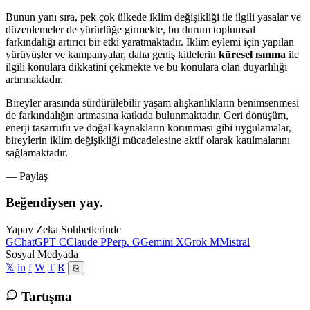
Bunun yanı sıra, pek çok ülkede iklim değişikliği ile ilgili yasalar ve
düzenlemeler de yürürlüğe girmekte, bu durum toplumsal
farkındalığı artırıcı bir etki yaratmaktadır. İklim eylemi için yapılan
yürüyüşler ve kampanyalar, daha geniş kitlelerin
küresel ısınma
ile
ilgili konulara dikkatini çekmekte ve bu konulara olan duyarlılığı
artırmaktadır.
Bireyler arasında sürdürülebilir yaşam alışkanlıkların benimsenmesi
de farkındalığın artmasına katkıda bulunmaktadır. Geri dönüşüm,
enerji tasarrufu ve doğal kaynakların korunması gibi uygulamalar,
bireylerin iklim değişikliği mücadelesine aktif olarak katılmalarını
sağlamaktadır.
— Paylaş
Beğendiysen yay.
Yapay Zeka Sohbetlerinde
G
ChatGPT
C
Claude
P
Perp.
G
Gemini
X
Grok
M
Mistral
Sosyal Medyada
𝕏
in
f
W
T
R
⎘
Tartışma