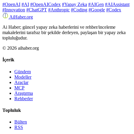
#OpenAI
#AI
#OpenAICodex
#Yapay Zeka
#AIGen
#AIAssistant
#Innovation
#ChatGPT
#Anthropic
#Coding
#Google
#Codex
Ai
Haber
.org
Ai Haber; güncel yapay zeka haberlerini ve rehber/inceleme
makalelerini tarafsız bir şekilde derleyen, paylaşan bir yapay zeka
topluluğudur.
© 2026 aihaber.org
İçerik
Gündem
Modeller
Araçlar
MCP
Araştırma
Rehberler
Topluluk
Bülten
RSS