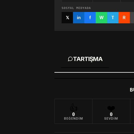
SOSYAL MEDYADA
𝕏
in
f
W
T
R
TARTIŞMA
B
👍
❤️
0
0
BEĞENDIM
SEVDIM