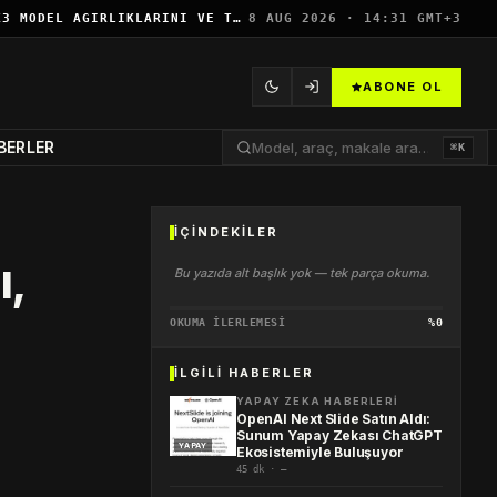
MOONSHOT AI, KIMI K3 MODEL AĞIRLIKLARINI VE TEKNIK RAPORUNU AÇIK…
8 AUG 2026 · 14:31 GMT+3
ABONE OL
BERLER
⌘K
İÇINDEKILER
ı,
Bu yazıda alt başlık yok — tek parça okuma.
OKUMA İLERLEMESİ
%0
İLGILI HABERLER
YAPAY ZEKA HABERLERI
OpenAI Next Slide Satın Aldı:
Sunum Yapay Zekası ChatGPT
YAPAY
Ekosistemiyle Buluşuyor
45 dk · —