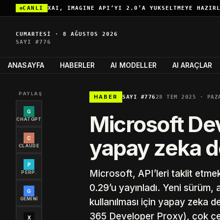
CANLI
CUMARTESI · 8 AĞUSTOS 2026
SAYI #776
ANASAYFA
HABERLER
AI MODELLER
AI ARAÇLAR
PAYLAŞ
HABER
SAYI #776
28 TEM 2025 · PAZ
G
Microsoft De
CHATGPT
yapay zeka d
C
CLAUDE
P
Microsoft, API’leri taklit etme
PERP.
0.29’u yayınladı. Yeni sürüm, 
G
GEMINI
kullanılması için yapay zeka d
365 Developer Proxy), çok çe
X