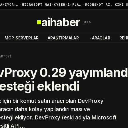
XAI, IMAGINE API’YI 2.0’A YÜKSELTMEYE HAZIRLANIYOR: GÖRÜNTÜ VE VIDEO TEK…
·
MICROSOFT MAI-CYBER-1-FLASH’I DUYURDU
·
aihaber
.ORG
MCP SERVERLAR
ARAŞTIRMALAR
ARAÇLAR
REH
ARTESI
vProxy 0.29 yayımland
esteği eklendi
k için bir komut satırı aracı olan DevProxy
aracın daha kolay yapılandırılması ve
esteği ekliyor. DevProxy (eski adıyla Microsoft
şitli API…