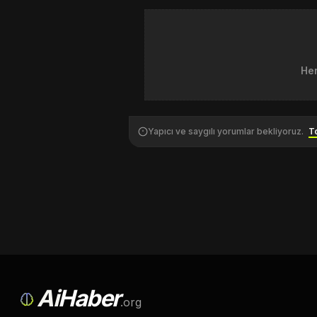
Hen
Yapıcı ve saygılı yorumlar bekliyoruz.
To
Ai
Haber
.org