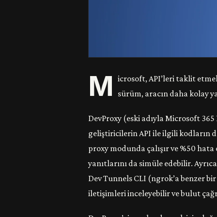
M
icrosoft, API’leri taklit etm
sürüm, aracın daha kolay yap
DevProxy (eski adıyla Microsoft 365 
geliştiricilerin API ile ilgili kodlar
proxy modunda çalışır ve %50 hata or
yanıtlarını da simüle edebilir. Ayrıca
Dev Tunnels CLI (ngrok’a benzer bir a
iletişimleri inceleyebilir ve bulut çağ