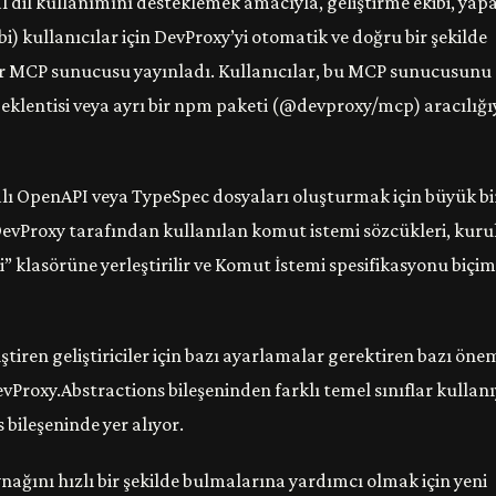
 dil kullanımını desteklemek amacıyla, geliştirme ekibi, yap
i) kullanıcılar için DevProxy’yi otomatik ve doğru bir şekilde
r MCP sunucusu yayınladı. Kullanıcılar, bu MCP sunucusunu
 eklentisi veya ayrı bir npm paketi (@devproxy/mcp) aracılığı
alı OpenAPI veya TypeSpec dosyaları oluşturmak için büyük bir
DevProxy tarafından kullanılan komut istemi sözcükleri, kur
” klasörüne yerleştirilir ve Komut İstemi spesifikasyonu biçi
ştiren geliştiriciler için bazı ayarlamalar gerektiren bazı önem
DevProxy.Abstractions bileşeninden farklı temel sınıflar kullanı
 bileşeninde yer alıyor.
ynağını hızlı bir şekilde bulmalarına yardımcı olmak için yeni