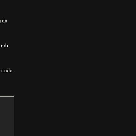
ı da
andı.
u anda