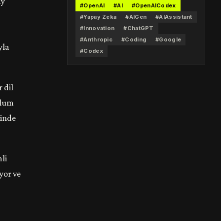
ay
#OpenAI
#AI
#OpenAICodex
#Yapay Zeka
#AIGen
#AIAssistant
#Innovation
#ChatGPT
#Anthropic
#Coding
#Google
yla
#Codex
 dil
ulum
minde
li
yor ve