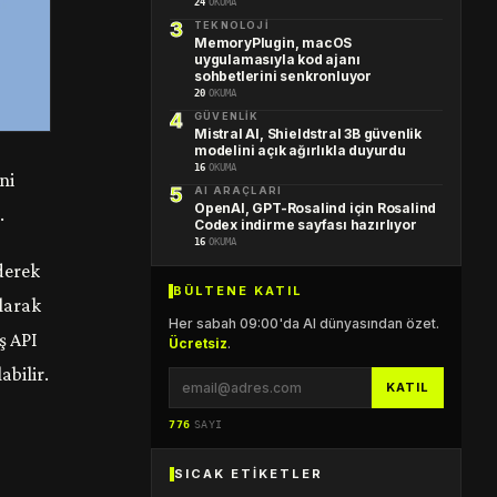
24
OKUMA
TEKNOLOJI
MemoryPlugin, macOS
uygulamasıyla kod ajanı
sohbetlerini senkronluyor
20
OKUMA
GÜVENLIK
Mistral AI, Shieldstral 3B güvenlik
modelini açık ağırlıkla duyurdu
16
OKUMA
ni
AI ARAÇLARI
OpenAI, GPT-Rosalind için Rosalind
.
Codex indirme sayfası hazırlıyor
16
OKUMA
derek
BÜLTENE KATIL
olarak
Her sabah 09:00'da AI dünyasından özet.
ş API
Ücretsiz
.
abilir.
KATIL
776
SAYI
SICAK ETIKETLER