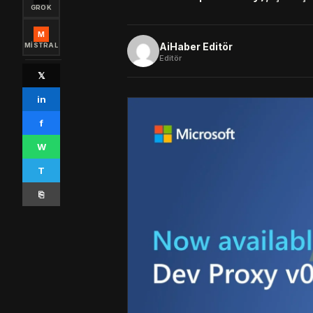
GROK
M
AiHaber Editör
MISTRAL
Editör
𝕏
in
f
W
T
⎘