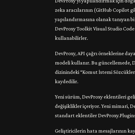
DevProxy’yi yapılandırmak için doğal
zeka aracılarının (GitHub Copilot gib
yapılandırmasına olanak tanıyan bi
DevProxy Toolkit Visual Studio Code
kullanabilirler.
DevProxy, API çağrı örneklerine day
modeli kullanır. Bu güncellemede, 
dizinindeki “Komut İstemi Sözcükleri
kaydedilir.
Yeni sürüm, DevProxy eklentileri geli
değişiklikler içeriyor. Yeni mimari, 
standart eklentiler DevProxy.Plugins
Geliştiricilerin hata mesajlarının ka