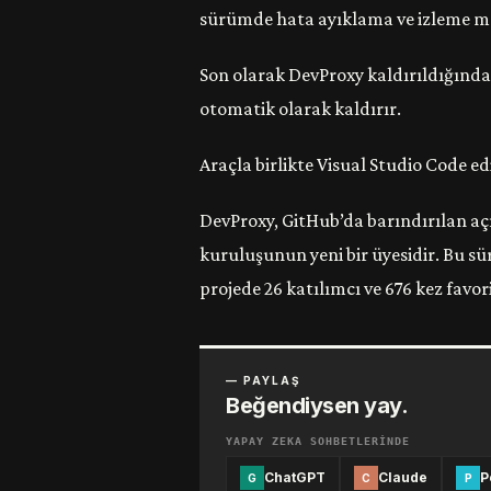
sürümde hata ayıklama ve izleme mes
Son olarak DevProxy kaldırıldığında H
otomatik olarak kaldırır.
Araçla birlikte Visual Studio Code e
DevProxy, GitHub’da barındırılan aç
kuruluşunun yeni bir üyesidir. Bu s
projede 26 katılımcı ve 676 kez favo
— PAYLAŞ
Beğendiysen yay.
YAPAY ZEKA SOHBETLERINDE
ChatGPT
Claude
P
G
C
P