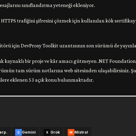
ajlarını sınıflandırma yeteneği ekleniyor.
TTPS trafiğini şifresini çözmek için kullanılan kök sertifikay
ditörü için DevProxy Toolkit uzantısının son sürümü de yayınl
ık kaynaklı bir proje ve kâr amacı gütmeyen .NET Foundation
ürümün tam sürüm notlarına web sitesinden ulaşabilirsiniz. Ş
rilere eklenen 53 açık konu bulunmaktadır.
erp.
Gemini
Grok
Mistral
G
X
M