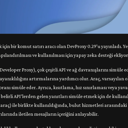
ek için bir komut satırı aracı olan DevProxy 0.29’u yayınladı. Ye
ılandırılması ve kullanılması için yapay zeka desteği ekliyor
Developer Proxy), çok çeşitli API ve ağ davranışlarını simüle e
ın dayanıklılığını artırmalarına yardımcı olur. Araç, varsayılan 
anı simüle eder. Ayrıca, kısıtlama, hız sınırlaması veya yava
 belirli API’lerden gelen yanıtları simüle etmek için de kullanıl
raç) ile birlikte kullanıldığında, bulut hizmetleri arasındaki
rılarında iletilen mesajların içeriğini anlayabilir.