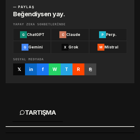
— PAYLAŞ
Beğendiysen yay.
YAPAY ZEKA SOHBETLERINDE
ChatGPT
Claude
Perp.
G
C
P
Gemini
Grok
Mistral
G
X
M
SOSYAL MEDYADA
𝕏
in
f
W
T
R
⎘
TARTIŞMA