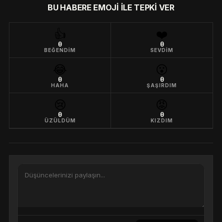
BU HABERE EMOJI ILE TEPKI VER
👍
❤️
0
0
BEĞENDIM
SEVDIM
😂
😮
0
0
HAHA
ŞAŞIRDIM
😢
😡
0
0
ÜZÜLDÜM
KIZDIM