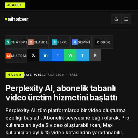
CANLI
aihaber
CHATGPT
CLAUDE
PERP.
GEMINI
GROK
G
C
P
G
X
𝕏
in
f
W
T
⎘
MISTRAL
M
SAYI #761
12 AĞU 2025 · SALI
HABER
Perplexity AI, abonelik tabanlı
video üretim hizmetini başlattı
Perplexity AI, tüm platformlarda bir video oluşturma
özelliği başlattı. Abonelik seviyesine bağlı olarak, Pro
kullanıcıları ayda 5 video oluşturabilirken, Max
kullanıcıları aylık 15 video kotasından yararlanabilir.