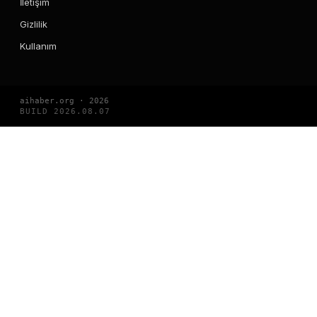
İletişim
Gizlilik
Kullanım
aihaber.org · 2026
BUILD 2026.08.07