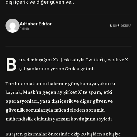
dışı içerik ve diğer güven ve…
AiHaber Editör
8
DK
6
OKUMA
Editör
B
u sefer bıçağını X’e (eski adıyla Twitter) çevirdi ve X
çalışanlarının yerine Grok’u getirdi.
The Information’ın haberine göre, konuya yakın iki
kaynak,
Musk’ın geçen ay Şirket X’te spam, etki
operasyonları, yasa dışı içerik ve diğer güven ve
güvenlik sorunlarıyla mücadeleden sorumlu
mühendislik ekibinin yarısını kovduğunu
söyledi .
Bu işten çıkarmalar öncesinde ekip 20 kişiden az kişiye