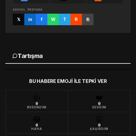
SOSYAL MEDYADA
𝕏
in
f
W
T
R
⎘
Tartışma
BU HABERE EMOJI ILE TEPKI VER
👍
❤️
0
0
BEĞENDIM
SEVDIM
😂
😮
0
0
HAHA
ŞAŞIRDIM