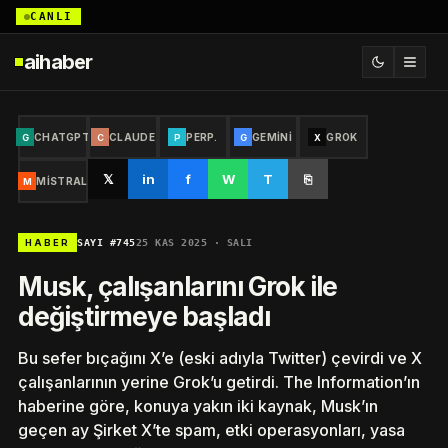
CANLI
aihaber
CHATGPT
CLAUDE
PERP.
GEMINI
GROK
G
C
P
G
X
𝕏
in
f
W
T
⎘
MISTRAL
M
SAYI #745
25 KAS 2025 · SALI
HABER
Musk, çalışanlarını Grok ile
değiştirmeye başladı
Bu sefer bıçağını X’e (eski adıyla Twitter) çevirdi ve X
çalışanlarının yerine Grok’u getirdi. The Information’ın
haberine göre, konuya yakın iki kaynak, Musk’ın
geçen ay Şirket X’te spam, etki operasyonları, yasa