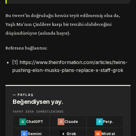
Bu tweet’in doğruluğu henüz teyit edilmemiş olsa da,
Yaşlı Ma’nın Çinlilere karşı bir tercihi olabileceğini
düşündürüyor (aslında hayır).
Referans bağlantısı:
[1]
https://www.theinformation.com/articles/twins-
pushing-elon-musks-plans-replace-x-staff-grok
— PAYLAŞ
Beğendiysen yay.
YAPAY ZEKA SOHBETLERINDE
ChatGPT
Claude
Perp.
G
C
P
Gemini
Grok
Mistral
G
X
M