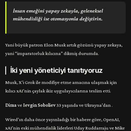
İnsan emeğini yapay zekayla, geleneksel
mühendisliği ise otomasyonla değiştirin.
Yani büyük patron Elon Musk artık gözünü yapay zekaya,
yani “imparatorluk kılıcına” dikmiş durumda.
İki yeni yöneticiyi tanıtıyoruz
Musk, X’i Grok ile modifiye etme amacına ulaşmak için
kılıcı xAI’nin çaylak ikiz uygulayıcılarına teslim etti.
Dima
ve
Ievgin Soboliev
33 yaşında ve Ukrayna’dan .
Wired’ın daha önce yayınladığı bir habere göre, OpenAI,
xAI’nin eski mühendislik liderleri Uday Ruddarraju ve Mike